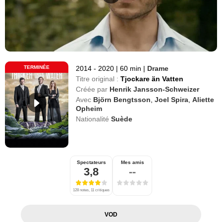
TERMINÉE
2014 - 2020
|
60 min
|
Drame
Titre original :
Tjockare än Vatten
Créée par
Henrik Jansson-Schweizer
Avec
Björn Bengtsson
,
Joel Spira
,
Aliette
Opheim
Nationalité
Suède
Spectateurs
Mes amis
3,8
--
128 notes, 11 critiques
VOD