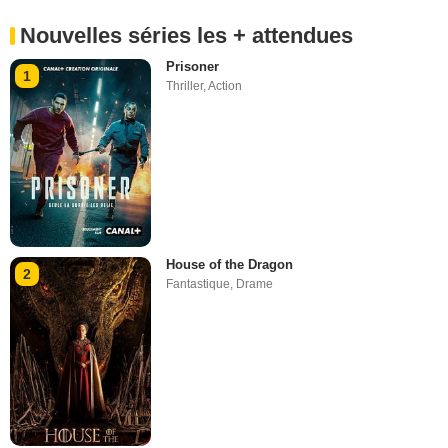
Nouvelles séries les + attendues
Prisoner
1
Thriller
,
Action
House of the Dragon
2
Fantastique
,
Drame