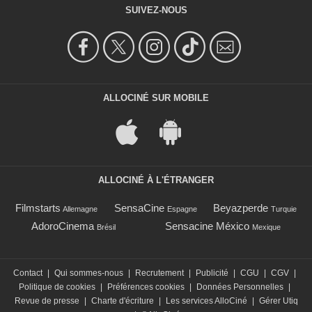
SUIVEZ-NOUS
ALLOCINÉ SUR MOBILE
ALLOCINÉ À L'ÉTRANGER
Filmstarts
SensaCine
Beyazperde
Allemagne
Espagne
Turquie
AdoroCinema
Sensacine México
Brésil
Mexique
Contact
|
Qui sommes-nous
|
Recrutement
|
Publicité
|
CGU
|
CGV
|
Politique de cookies
|
Préférences cookies
|
Données Personnelles
|
Revue de presse
|
Charte d'écriture
|
Les services AlloCiné
|
Gérer Utiq