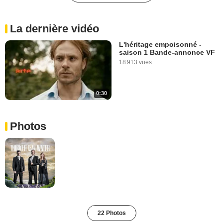
La dernière vidéo
L'héritage empoisonné -
saison 1 Bande-annonce VF
18 913 vues
0:30
Photos
22 Photos