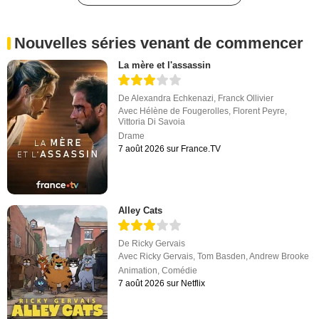
Nouvelles séries venant de commencer
La mère et l'assassin
De
Alexandra Echkenazi
,
Franck Ollivier
Avec
Hélène de Fougerolles
,
Florent Peyre
,
Vittoria Di Savoia
Drame
7 août 2026 sur France.TV
Alley Cats
De
Ricky Gervais
Avec
Ricky Gervais
,
Tom Basden
,
Andrew Brooke
Animation
,
Comédie
7 août 2026 sur Netflix