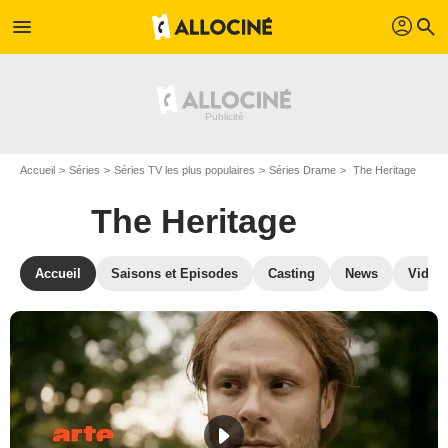
profil
menu
search
Accueil
Séries
Séries TV les plus populaires
Séries Drame
The Heritage
The Heritage
Accueil
Saisons et Episodes
Casting
News
Vidéo