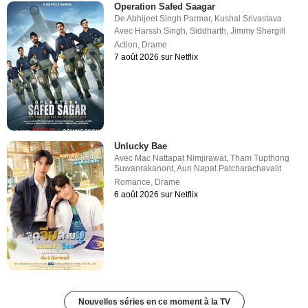
Operation Safed Saagar
De
Abhijeet Singh Parmar
,
Kushal Srivastava
Avec
Harssh Singh
,
Siddharth
,
Jimmy Shergill
Action
,
Drame
7 août 2026 sur Netflix
Unlucky Bae
Avec
Mac Nattapat Nimjirawat
,
Tham Tupthong
Suwanrakanont
,
Aun Napat Patcharachavalit
Romance
,
Drame
6 août 2026 sur Netflix
Nouvelles séries en ce moment à la TV