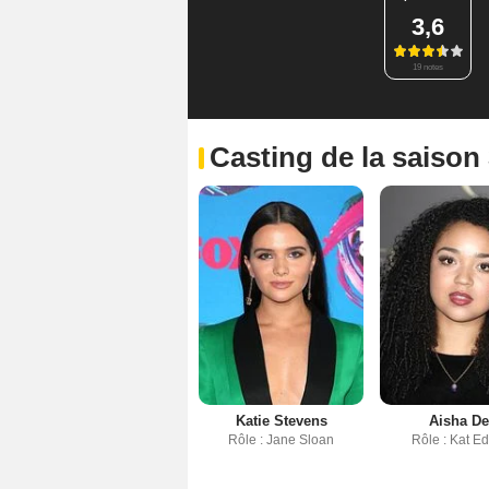
3,6
19 notes
Casting de la saison
Katie Stevens
Aisha De
Rôle : Jane Sloan
Rôle : Kat E