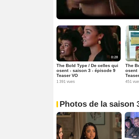
0:28
The Bold Type / De celles qui
The Bo
osent - saison 3 - épisode 9
osent 
Teaser VO
Tease
1 391 vues
451 vue
Photos de la saison 