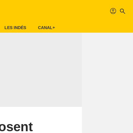
profil
search
LES INDÉS
CANAL+
 osent