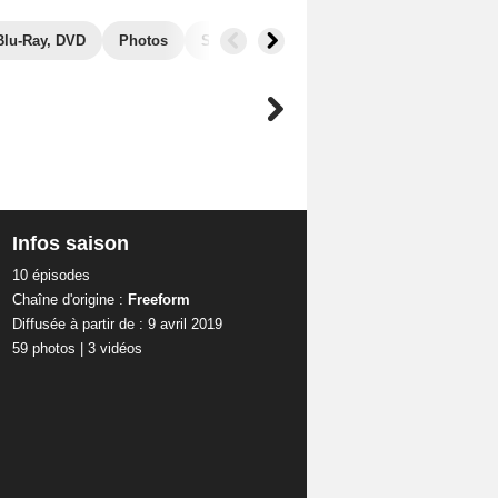
Blu-Ray, DVD
Photos
Secrets de tournage
Séries similaires
Infos saison
10 épisodes
Chaîne d'origine :
Freeform
Diffusée à partir de : 9 avril 2019
59 photos
|
3 vidéos