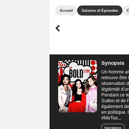
Accueil
Saisons et Episodes
C
Synopsis
Un homme ar
retrouve être 
observation d
légitimité d'
Pendant ce te
Sutton et de
également de 
en politique.
#MeToo...
Spectateurs