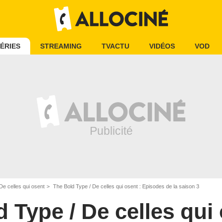
ÉRIES
STREAMING
TVACTU
VIDÉOS
VOD
De celles qui osent
The Bold Type / De celles qui osent : Episodes de la saison 3
 Type / De celles qui