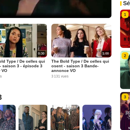
Sé
1
0:30
1:00
2
ld Type / De celles qui
The Bold Type / De celles qui
- saison 3 - épisode 3
osent - saison 3 Bande-
r VO
annonce VO
s
3 131 vues
3
3