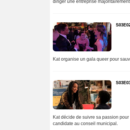
diriger une entreprise majoritairement
S03E02
Kat organise un gala queer pour sauv
S03E03
Kat décide de suivre sa passion pour 
candidate au conseil municipal.