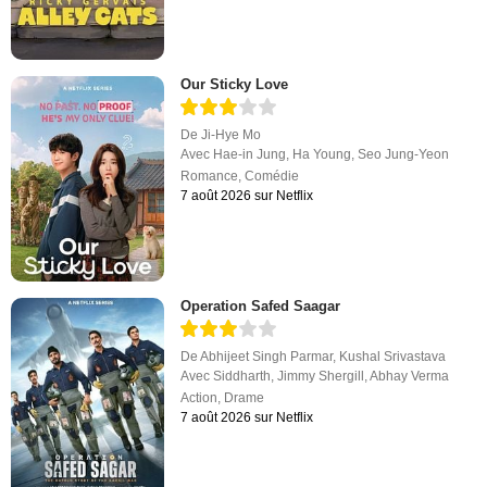
Our Sticky Love
De
Ji-Hye Mo
Avec
Hae-in Jung
,
Ha Young
,
Seo Jung-Yeon
Romance
,
Comédie
7 août 2026 sur Netflix
Operation Safed Saagar
De
Abhijeet Singh Parmar
,
Kushal Srivastava
Avec
Siddharth
,
Jimmy Shergill
,
Abhay Verma
Action
,
Drame
7 août 2026 sur Netflix