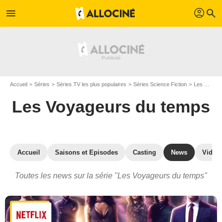
profil
menu
search
Accueil
Séries
Séries TV les plus populaires
Séries Science Fiction
Les Voyageurs du temps
Les Voyageurs du temps
Accueil
Saisons et Episodes
Casting
News
Vidéo
Toutes les news sur la série "Les Voyageurs du temps"