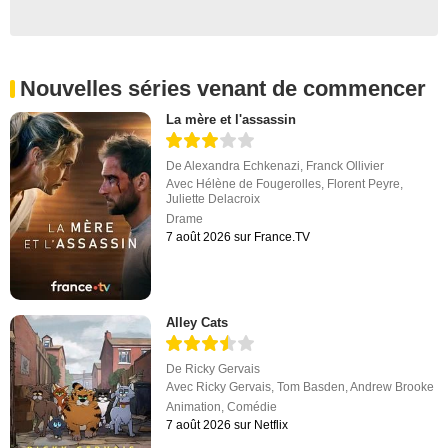
Nouvelles séries venant de commencer
La mère et l'assassin
De
Alexandra Echkenazi
,
Franck Ollivier
Avec
Hélène de Fougerolles
,
Florent Peyre
,
Juliette Delacroix
Drame
7 août 2026 sur France.TV
Alley Cats
De
Ricky Gervais
Avec
Ricky Gervais
,
Tom Basden
,
Andrew Brooke
Animation
,
Comédie
7 août 2026 sur Netflix