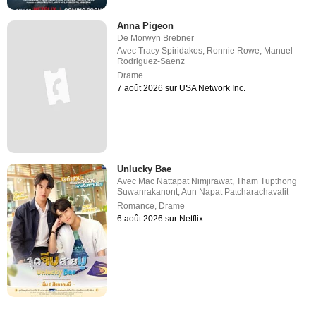
Anna Pigeon
De
Morwyn Brebner
Avec
Tracy Spiridakos
,
Ronnie Rowe
,
Manuel
Rodriguez-Saenz
Drame
7 août 2026 sur USA Network Inc.
Unlucky Bae
Avec
Mac Nattapat Nimjirawat
,
Tham Tupthong
Suwanrakanont
,
Aun Napat Patcharachavalit
Romance
,
Drame
6 août 2026 sur Netflix