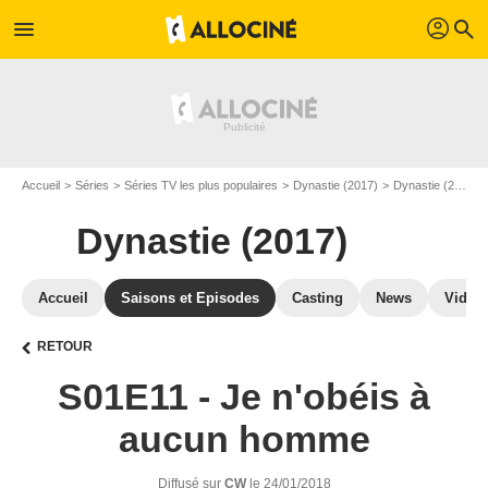
profil
menu
search
Accueil
Séries
Séries TV les plus populaires
Dynastie (2017)
Dynastie (2017) S01
Dynastie (2017)
Accueil
Saisons et Episodes
Casting
News
Vidéo
RETOUR
S01E11 - Je n'obéis à
aucun homme
Diffusé sur
CW
le 24/01/2018