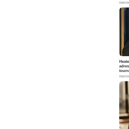
mercr
13
ode :
4
Heate
adres
tourn
:
5
mercr
ode :
6
:
1
ode :
6