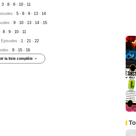
:
3
-
8
-
9
-
10
-
11
pisodes :
5
-
8
-
9
-
13
-
14
isodes :
9
-
10
-
13
-
14
-
15
 :
8
-
9
-
10
-
11
3 Episodes :
1
-
21
-
22
sodes :
9
-
15
-
16
oir la liste complète
 Stansfield
- 3 Episodes :
2
-
4
-
8
Episodes :
4
-
6
-
8
pisodes :
12
-
16
-
22
odes :
7
-
18
-
19
0
-
21
-
22
12
-
13
-
14
To
es :
16
-
21
-
22
pisodes :
2
-
4