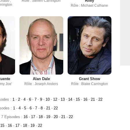
Riley
chado ,
Rôle : Steven Carrington
rrington
Rôle : Michael Culhane
Fuente
Alan Dale
Grant Show
my Joe'
Rôle : Joseph Anders
Rôle : Blake Carrington
isodes :
1
-
2
-
4
-
6
-
7
-
9
-
10
-
12
-
13
-
14
-
15
-
16
-
21
-
22
isodes :
1
-
4
-
5
-
6
-
7
-
8
-
21
-
22
- 7 Episodes :
16
-
17
-
18
-
19
-
20
-
21
-
22
:
15
-
16
-
17
-
18
-
19
-
22