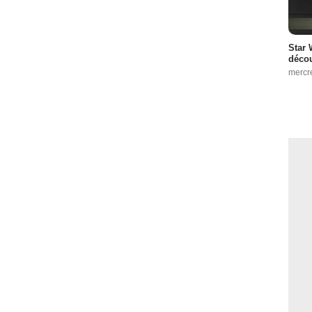
Star 
décou
mercr