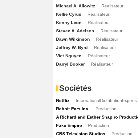
Michael A. Allowitz
Réalisateur
Walnette Marie Santiago
Pepper
- 1 E
Kellie Cyrus
Réalisateur
Amelia Jeffries
Ida
- 1 Episode :
1
Kenny Leon
Réalisateur
John Atwood
Chef résident Danzette
Steven A. Adelson
Réalisateur
Brandi Nicole
La réceptionniste
- 1 Ep
Dawn Wilkinson
Réalisateur
Michael Lee Kimel
Garrett
- 1 Episode 
Jeffrey W. Byrd
Réalisateur
Denitra Isler
La serveuse
- 1 Episode :
Viet Nguyen
Réalisateur
Kennedy Chanel
Rudy
- 1 Episode :
6
Darryl Booker
Réalisateur
Zack Arias
Le photographe
- 1 Episode
Daniel Norris
Le conducteur du camio
Sociétés
Suzanne Salhaney
Glynnis
- 1 Episode
Skylar Morgan Jones
Fallon jeune
Netflix
InternationalDistributionExports
- 1
Rabbit Ears Inc.
Production
Paul Luke Bonenfant
Steven jeune
- 
A Richard and Esther Shapiro Product
Andi Matheny
Mme Gunnerson
- 1 Ep
Fake Empire
Production
CBS Television Studios
Production