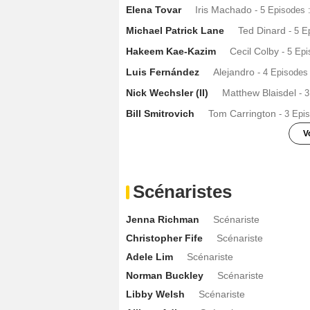
Elena Tovar
Iris Machado
- 5 Episodes 
Michael Patrick Lane
Ted Dinard
- 5 E
Hakeem Kae-Kazim
Cecil Colby
- 5 Ep
Luis Fernández
Alejandro
- 4 Episodes
Nick Wechsler (II)
Matthew Blaisdel
- 
Bill Smitrovich
Tom Carrington
- 3 Epi
V
Michael Beach
Chef de la police Aaron
Khaneshia 'KJ' Smith
Kori Rucks
- 3 
Scénaristes
Kelly Rutherford
Melissa Daniels
- 3 E
Jenna Richman
Scénariste
Arnetia Walker
Luella Culhane
- 3 Epis
Christopher Fife
Scénariste
Brent Antonello
Chris
- 3 Episodes :
2
Adele Lim
Scénariste
J.R. Cacia
Rick Morales
- 3 Episodes :
Norman Buckley
Scénariste
Charmin Lee
Jackie Littman
- 3 Episod
Libby Welsh
Scénariste
David Maldonado
Willy Santiago
- 2 E