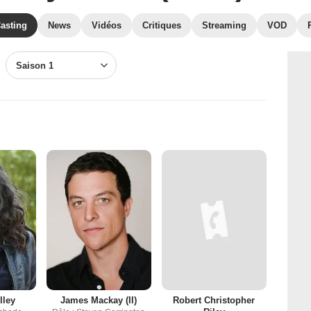
asting
News
Vidéos
Critiques
Streaming
VOD
Saison 1
lley
James Mackay (II)
Robert Christopher