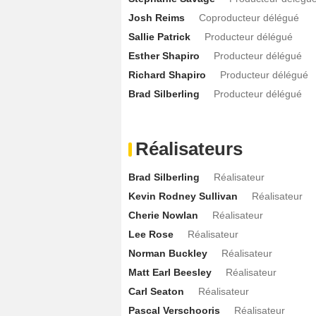
Mustafa Elzein
Crockett
- 1 Episode :
4
Josh Reims
Coproducteur délégué
Sallie Patrick
Producteur délégué
Ellen Wroe
Kylie
- 1 Episode :
5
Esther Shapiro
Producteur délégué
Josh Ventura
Phil
- 1 Episode :
6
Richard Shapiro
Producteur délégué
Erik Bello
Randall Oakley
- 1 Episode :
Brad Silberling
Producteur délégué
Devyn A. Tyler
Brianna
- 1 Episode :
1
Matthew Barnes
Robby Reed
- 1 Epis
Hines Ward
Hines Ward
Réalisateurs
- 1 Episode :
7
Chelle Ramos
Libby
- 1 Episode :
1
Brad Silberling
Réalisateur
Sumalee Montano
Deirdre
- 1 Episode 
Kevin Rodney Sullivan
Réalisateur
Maxton Jones
Brayden Webb
- 1 Epis
Cherie Nowlan
Réalisateur
Brandon Morris
Bruce
- 1 Episode :
15
Lee Rose
Réalisateur
Shawn Passwaters
Don Jr
- 1 Episode 
Norman Buckley
Réalisateur
Morgan Roberts
Eric
- 1 Episode :
1
Matt Earl Beesley
Réalisateur
Sergio Sánchez
Carl Seaton
Réalisateur
Johnny Davis
- 1 Epis
Pascal Verschooris
Réalisateur
Fiona Hardingham
Alice
- 1 Episode :
1