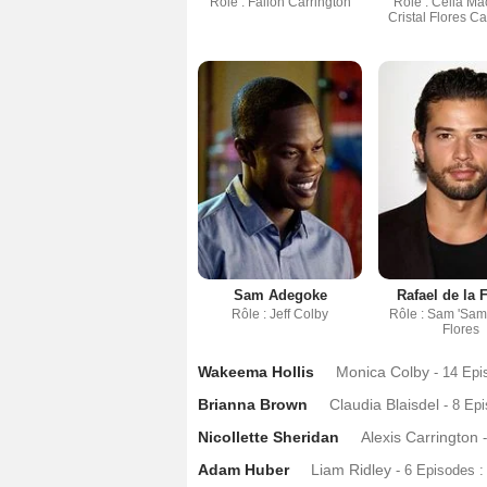
Rôle : Fallon Carrington
Rôle : Celia Ma
Cristal Flores Ca
Sam Adegoke
Rafael de la 
Rôle : Jeff Colby
Rôle : Sam 'Sam
Flores
Wakeema Hollis
Monica Colby
- 14 Ep
Brianna Brown
Claudia Blaisdel
- 8 Ep
Nicollette Sheridan
Alexis Carrington
Adam Huber
Liam Ridley
- 6 Episodes 