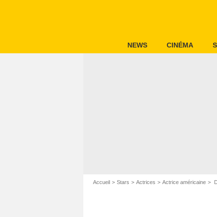
NEWS
CINÉMA
S
Accueil
Stars
Actrices
Actrice américaine
D