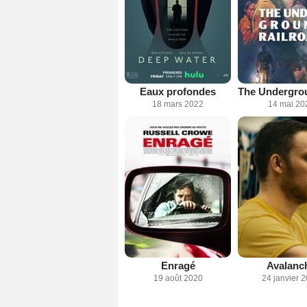
Eaux profondes
18 mars 2022
14 mai 20
Enragé
Avalanc
19 août 2020
24 janvier 