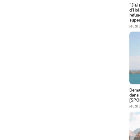
"J'ai
d'Hol
refus
super
jeudi 
Demai
dans 
[SPO
jeudi 