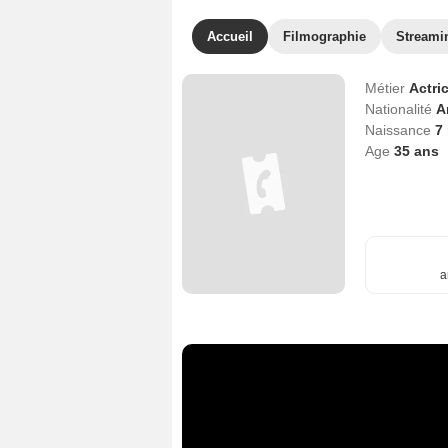
Accueil
Filmographie
Streami
Métier
Actri
Nationalité
A
Naissance
7
Age
35
ans
a