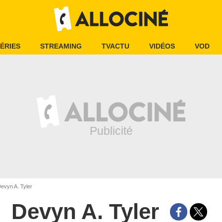
ÉRIES
STREAMING
TVACTU
VIDÉOS
VOD
evyn A. Tyler
Devyn A. Tyler