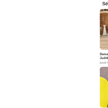
Sé
Demai
Judit
jeudi 