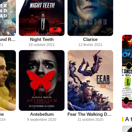
The Underground Railroad
Night Teeth
Clarice
21
20 octobre 2021
12 février 2021
he
Antebellum
Fear The Walking Dead
A 
2024
9 septembre 2020
11 octobre 2020