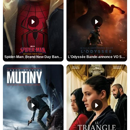
Spider-Man: Brand New Day Bande-annonce VO STFR
L'Odyssée Bande-annonce VO STFR