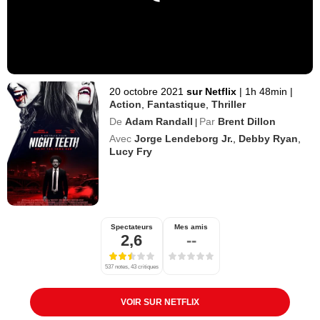
20 octobre 2021
sur Netflix
|
1h 48min
|
Action
,
Fantastique
,
Thriller
De
Adam Randall
Par
Brent Dillon
|
Avec
Jorge Lendeborg Jr.
,
Debby Ryan
,
Lucy Fry
Spectateurs
Mes amis
2,6
--
537 notes, 43 critiques
VOIR SUR NETFLIX