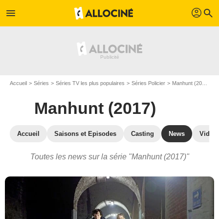
profil
menu
search
Accueil
Séries
Séries TV les plus populaires
Séries Policier
Manhunt (2017)
A
Manhunt (2017)
Accueil
Saisons et Episodes
Casting
News
Vidéo
Toutes les news sur la série "Manhunt (2017)"