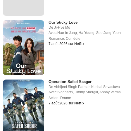
Our Sticky Love
De
Ji-Hye Mo
Avec
Hae-in Jung
,
Ha Young
,
Seo Jung-Yeon
Romance
,
Comédie
7 août 2026 sur Netflix
Operation Safed Saagar
De
Abhijeet Singh Parmar
,
Kushal Srivastava
Avec
Siddharth
,
Jimmy Shergill
,
Abhay Verma
Action
,
Drame
7 août 2026 sur Netflix