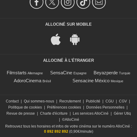
ALLOCINÉ SUR MOBILE
ALLOCINÉ À L'ÉTRANGER
Filmstarts
SensaCine
Beyazperde
Allemagne
Espagne
Turquie
AdoroCinema
Sensacine México
Brésil
Mexique
Contact
|
Qui sommes-nous
|
Recrutement
|
Publicité
|
CGU
|
CGV
|
Politique de cookies
|
Préférences cookies
|
Données Personnelles
|
Revue de presse
|
Charte d'écriture
|
Les services AlloCiné
|
Gérer Utiq
|
©AlloCiné
Retrouvez tous les horaires et infos de votre cinéma sur le numéro AlloCiné :
0 892 892 892
(0,90€/minute)