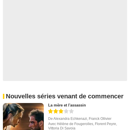
Nouvelles séries venant de commencer
La mère et l'assassin
De
Alexandra Echkenazi
,
Franck Ollivier
Avec
Hélène de Fougerolles
,
Florent Peyre
,
Vittoria Di Savoia