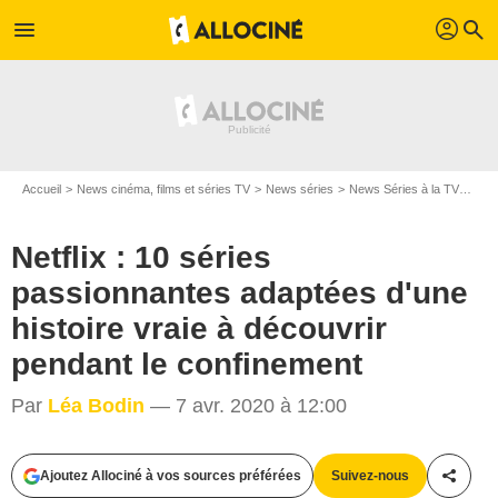
profil
menu
search
Accueil
News cinéma, films et séries TV
News séries
News Séries à la TV
Netf
Netflix : 10 séries
passionnantes adaptées d'une
histoire vraie à découvrir
pendant le confinement
Atsushi Nishijima/Netflix
Par
Léa Bodin
— 7 avr. 2020 à 12:00
Ajoutez Allociné à vos sources préférées
Suivez-nous
Partag