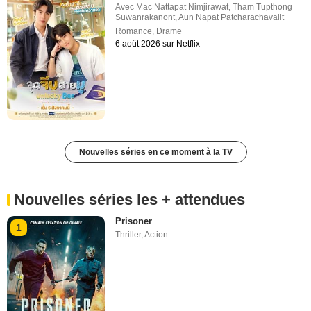
Avec
Mac Nattapat Nimjirawat
,
Tham Tupthong
Suwanrakanont
,
Aun Napat Patcharachavalit
Romance
,
Drame
6 août 2026 sur Netflix
Nouvelles séries en ce moment à la TV
Nouvelles séries les + attendues
Prisoner
1
Thriller
,
Action