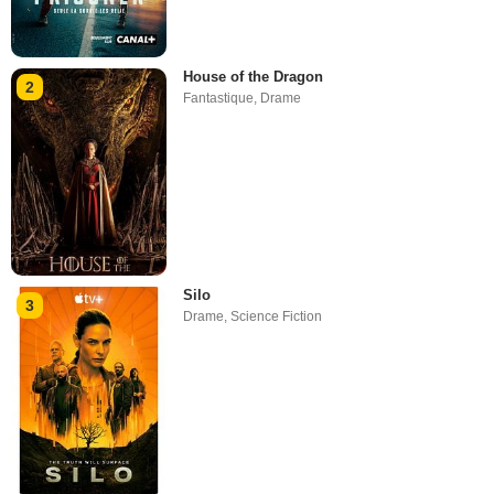
House of the Dragon
2
Fantastique
,
Drame
Silo
3
Drame
,
Science Fiction