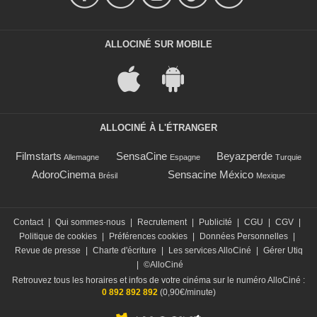
ALLOCINÉ SUR MOBILE
ALLOCINÉ À L'ÉTRANGER
Filmstarts
SensaCine
Beyazperde
Allemagne
Espagne
Turquie
AdoroCinema
Sensacine México
Brésil
Mexique
Contact
|
Qui sommes-nous
|
Recrutement
|
Publicité
|
CGU
|
CGV
|
Politique de cookies
|
Préférences cookies
|
Données Personnelles
|
Revue de presse
|
Charte d'écriture
|
Les services AlloCiné
|
Gérer Utiq
|
©AlloCiné
Retrouvez tous les horaires et infos de votre cinéma sur le numéro AlloCiné :
0 892 892 892
(0,90€/minute)