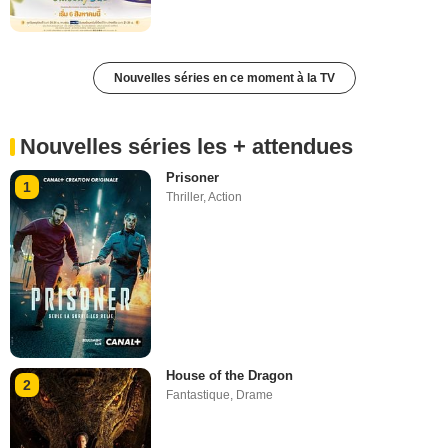
Nouvelles séries en ce moment à la TV
Nouvelles séries les + attendues
Prisoner
1
Thriller
,
Action
House of the Dragon
2
Fantastique
,
Drame