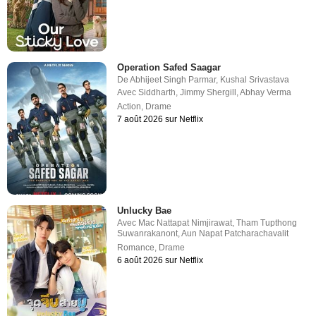
Operation Safed Saagar
De
Abhijeet Singh Parmar
,
Kushal Srivastava
Avec
Siddharth
,
Jimmy Shergill
,
Abhay Verma
Action
,
Drame
7 août 2026 sur Netflix
Unlucky Bae
Avec
Mac Nattapat Nimjirawat
,
Tham Tupthong
Suwanrakanont
,
Aun Napat Patcharachavalit
Romance
,
Drame
6 août 2026 sur Netflix