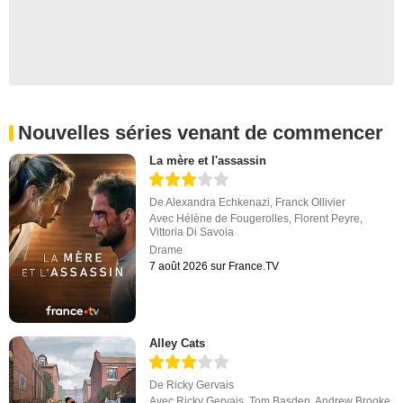
Nouvelles séries venant de commencer
La mère et l'assassin
De
Alexandra Echkenazi
,
Franck Ollivier
Avec
Hélène de Fougerolles
,
Florent Peyre
,
Vittoria Di Savoia
Drame
7 août 2026 sur France.TV
Alley Cats
De
Ricky Gervais
Avec
Ricky Gervais
,
Tom Basden
,
Andrew Brooke