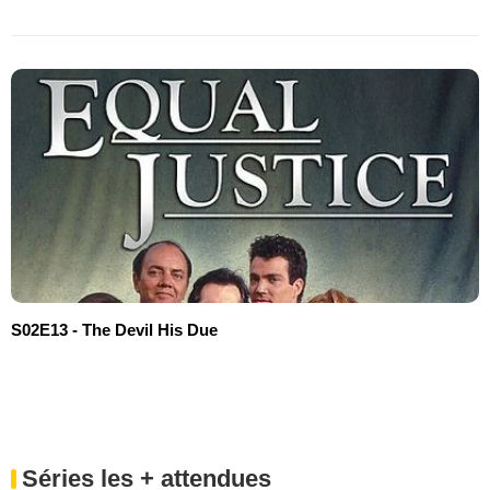
S02E13 - The Devil His Due
Séries les + attendues