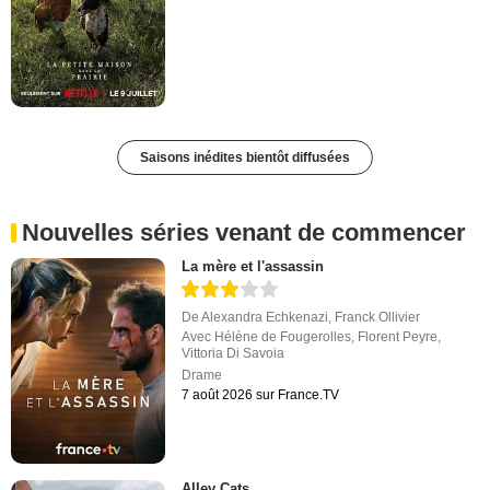
Saisons inédites bientôt diffusées
Nouvelles séries venant de commencer
La mère et l'assassin
De
Alexandra Echkenazi
,
Franck Ollivier
Avec
Hélène de Fougerolles
,
Florent Peyre
,
Vittoria Di Savoia
Drame
7 août 2026 sur France.TV
Alley Cats