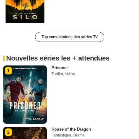
Top consultations des séries TV
Nouvelles séries les + attendues
Prisoner
1
Thriller
,
Action
House of the Dragon
2
Fantastique
,
Drame