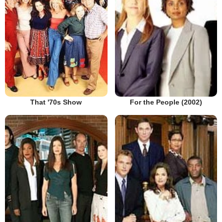
That '70s Show
For the People (2002)