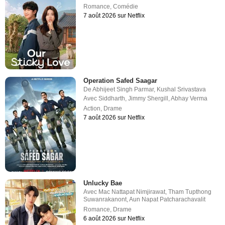
Romance
,
Comédie
7 août 2026 sur Netflix
Operation Safed Saagar
De
Abhijeet Singh Parmar
,
Kushal Srivastava
Avec
Siddharth
,
Jimmy Shergill
,
Abhay Verma
Action
,
Drame
7 août 2026 sur Netflix
Unlucky Bae
Avec
Mac Nattapat Nimjirawat
,
Tham Tupthong
Suwanrakanont
,
Aun Napat Patcharachavalit
Romance
,
Drame
6 août 2026 sur Netflix