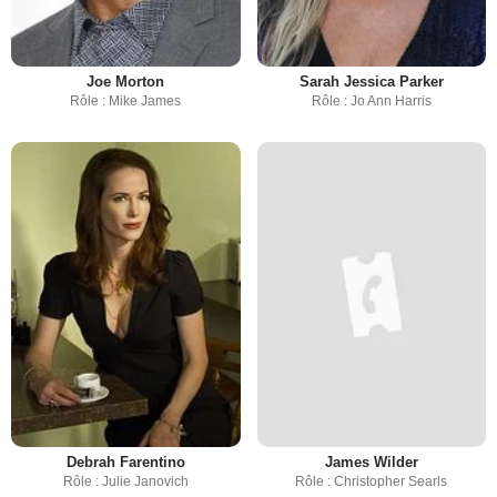
Joe Morton
Sarah Jessica Parker
Rôle : Mike James
Rôle : Jo Ann Harris
Debrah Farentino
James Wilder
Rôle : Julie Janovich
Rôle : Christopher Searls