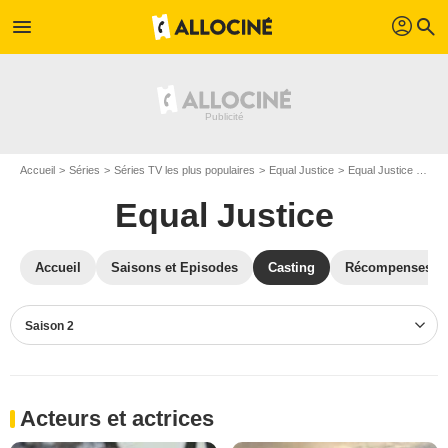
profil
menu
search
Accueil
Séries
Séries TV les plus populaires
Equal Justice
Equal Justice S02
Equal Justice
Accueil
Saisons et Episodes
Casting
Récompenses
Saison 2
Acteurs et actrices