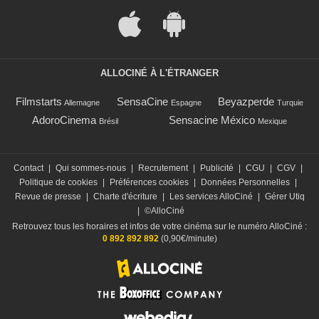
ALLOCINÉ À L'ÉTRANGER
Filmstarts
SensaCine
Beyazperde
Allemagne
Espagne
Turquie
AdoroCinema
Sensacine México
Brésil
Mexique
Contact
|
Qui sommes-nous
|
Recrutement
|
Publicité
|
CGU
|
CGV
|
Politique de cookies
|
Préférences cookies
|
Données Personnelles
|
Revue de presse
|
Charte d'écriture
|
Les services AlloCiné
|
Gérer Utiq
|
©AlloCiné
Retrouvez tous les horaires et infos de votre cinéma sur le numéro AlloCiné :
0 892 892 892
(0,90€/minute)