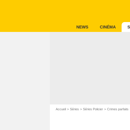
NEWS
CINÉMA
S
Accueil
Séries
Séries Policier
Crimes parfaits