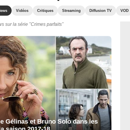
News
Vidéos
Critiques
Streaming
Diffusion TV
VOD
s sur la série "Crimes parfaits"
e Gélinas et Bruno Solo dans les
la saison 2017-18