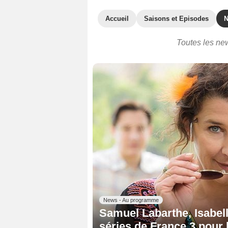
Accueil
Saisons et Episodes
Toutes les new
News - Au programme
Samuel Labarthe, Isabell
séries de France 3 pour 