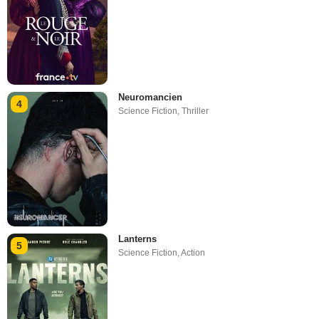
Neuromancien
4
Science Fiction
,
Thriller
Lanterns
5
Science Fiction
,
Action