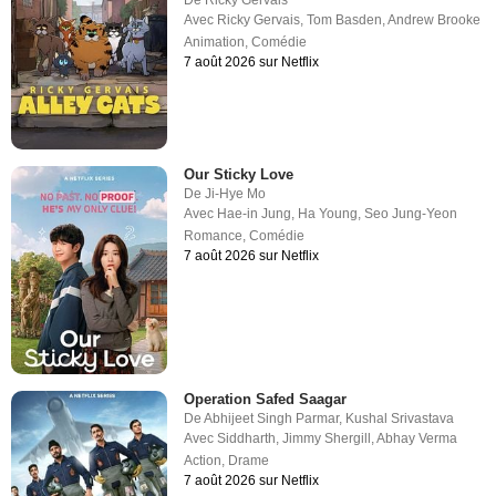
De
Ricky Gervais
Avec
Ricky Gervais
,
Tom Basden
,
Andrew Brooke
Animation
,
Comédie
7 août 2026 sur Netflix
Our Sticky Love
De
Ji-Hye Mo
Avec
Hae-in Jung
,
Ha Young
,
Seo Jung-Yeon
Romance
,
Comédie
7 août 2026 sur Netflix
Operation Safed Saagar
De
Abhijeet Singh Parmar
,
Kushal Srivastava
Avec
Siddharth
,
Jimmy Shergill
,
Abhay Verma
Action
,
Drame
7 août 2026 sur Netflix