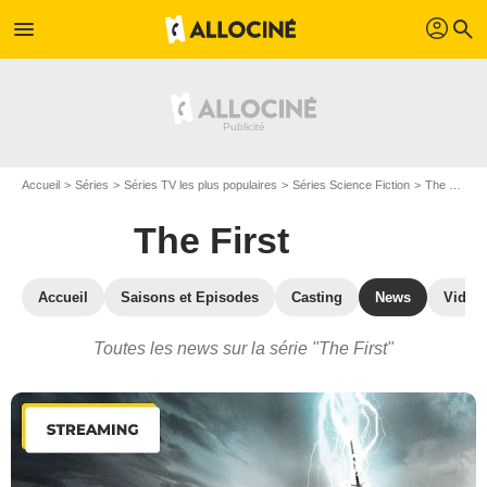
profil
menu
search
Accueil
Séries
Séries TV les plus populaires
Séries Science Fiction
The First
The First
Accueil
Saisons et Episodes
Casting
News
Vidéo
Toutes les news sur la série "The First"