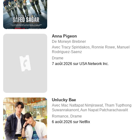
Anna Pigeon
De
Morwyn Brebner
Avec
Tracy Spiridakos
,
Ronnie Rowe
,
Manuel
Rodriguez-Saenz
Drame
7 août 2026 sur USA Network Inc.
Unlucky Bae
Avec
Mac Nattapat Nimjirawat
,
Tham Tupthong
Suwanrakanont
,
Aun Napat Patcharachavalit
Romance
,
Drame
6 août 2026 sur Netflix