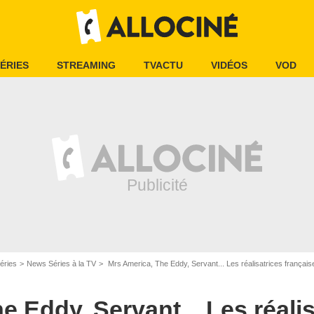
ÉRIES
STREAMING
TVACTU
VIDÉOS
VOD
éries
News Séries à la TV
Mrs America, The Eddy, Servant... Les réalisatrices françai
uctions, LLC. All rights reserved.
 Eddy, Servant... Les réalis