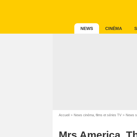
NEWS
CINÉMA
S
Accueil
News cinéma, films et séries TV
News s
2020 FX Prod
Mrs America, The