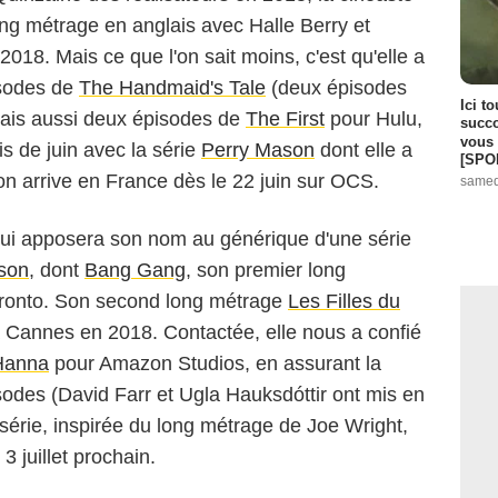
ong métrage en anglais avec Halle Berry et
l 2018. Mais ce que l'on sait moins, c'est qu'elle a
isodes de
The Handmaid's Tale
(deux épisodes
Ici t
 mais aussi deux épisodes de
The First
pour Hulu,
succo
vous 
is de juin avec la série
Perry Mason
dont elle a
[SPO
on arrive en France dès le 22 juin sur OCS.
samed
 qui apposera son nom au générique d'une série
son
, dont
Bang Gang
, son premier long
Toronto. Son second long métrage
Les Filles du
à Cannes en 2018. Contactée, elle nous a confié
Hanna
pour Amazon Studios, en assurant la
isodes (David Farr et Ugla Hauksdóttir ont mis en
série, inspirée du long métrage de Joe Wright,
 juillet prochain.