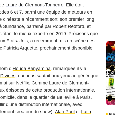
 de
Laure de Clermont-Tonnerre
. Elle était
sodes 6 et 7, parmi une équipe de metteurs en
te cinéaste a récemment sorti son premier long
 à Sundance, parrainé par Robert Redford, et
 s’étant le mieux exporté en 2019. Précisons que
 aux Etats-Unis, a récemment mis en scène des
c Patricia Arquette, prochainement disponible
 nom d’
Houda Benyamina
, remarquée il y a
c
Divines
, qui nous sautait aux yeux au générique
t mai sur Netflix. Comme Laure de Clermont-
eux épisodes de cette production internationale.
omicile, dans le quartier de Belleville à Paris,
llir d’une distribution internationale, avec
lement créateur du show),
Alan Poul
et
Laïla
Ne