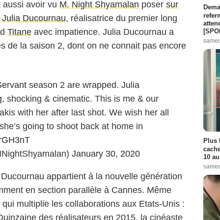
 aussi avoir vu
M. Night Shyamalan
poser
sur
Demai
refer
e
Julia Ducournau
, réalisatrice du premier long
atten
nd
Titane
avec impatience. Julia Ducournau a
[SPO
samed
es de la saison 2, dont on ne connait pas encore
ervant
season 2 are wrapped. Julia
g, shocking & cinematic. This is me & our
is with her after last shot. We wish her all
 she’s going to shoot back at home in
fNrGH3nT
Plus 
cache
MNightShyamalan)
January 30, 2020
10 au
samed
ucournau appartient à la nouvelle génération
emment en section parallèle à Cannes. Même
qui multiplie les collaborations aux Etats-Unis :
 Quinzaine des réalisateurs en 2015, la cinéaste