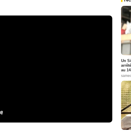
Un Si
arrêt
au 14
samed