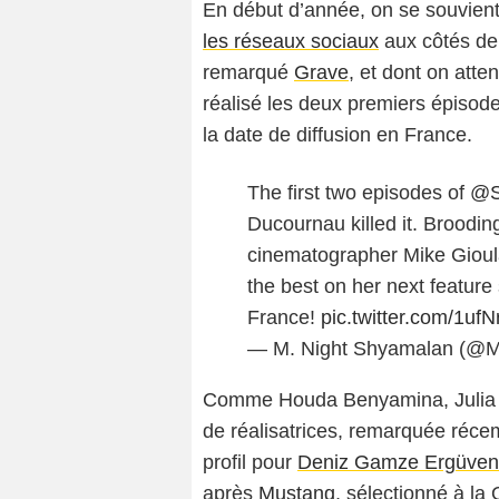
En début d’année, on se souvient
les réseaux sociaux
aux côtés d
remarqué
Grave
, et dont on atte
réalisé les deux premiers épisod
la date de diffusion en France.
The first two episodes of
@S
Ducournau killed it. Broodin
cinematographer Mike Gioulak
the best on her next feature
France!
pic.twitter.com/1u
— M. Night Shyamalan (@
Comme Houda Benyamina, Julia D
de réalisatrices, remarquée réc
profil pour
Deniz Gamze Ergüven
après
Mustang
, sélectionné à la