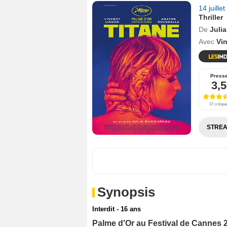
14 juille
Thriller
De
Juli
Avec
Vi
Press
3,5
37 critiqu
STREA
Synopsis
Interdit - 16 ans
Palme d'Or au Festival de Cannes 