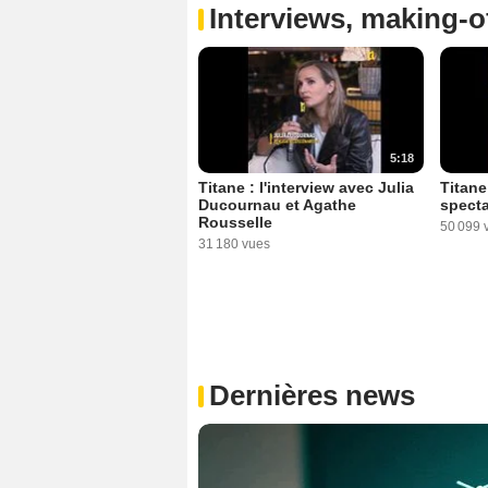
Interviews, making-of
5:18
Titane : l'interview avec Julia
Titane
Ducournau et Agathe
spect
Rousselle
50 099 
31 180 vues
Dernières news