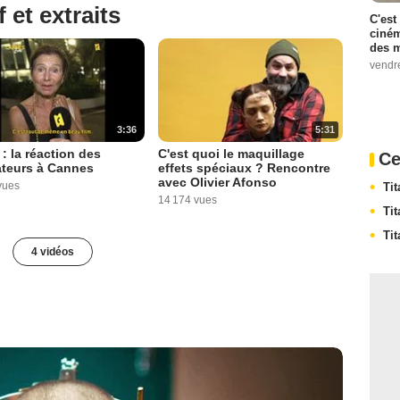
 et extraits
C'est
ciném
des m
vendr
3:36
5:31
 : la réaction des
C'est quoi le maquillage
Ce
ateurs à Cannes
effets spéciaux ? Rencontre
avec Olivier Afonso
vues
Ti
14 174 vues
Ti
Ti
4 vidéos