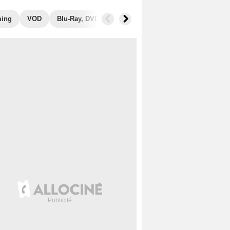
ming
VOD
Blu-Ray, DVD
Photos
Secrets de tournage