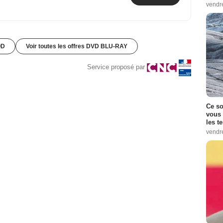
vendr
OD
Voir toutes les offres DVD BLU-RAY
Service proposé par
Ce so
vous 
les t
vendr