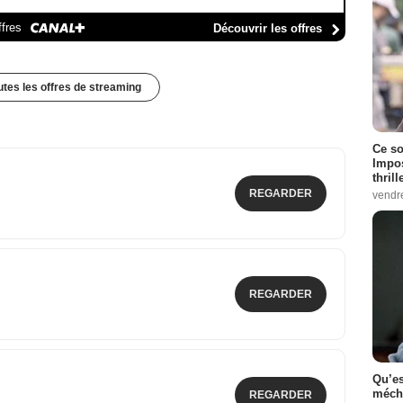
ffres
Découvrir les offres
outes les offres de streaming
Ce so
Impos
thrill
REGARDER
vendr
REGARDER
Qu’es
méch
REGARDER