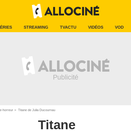
ÉRIES
STREAMING
TVACTU
VIDÉOS
VOD
e-horreur
Titane de Julia Ducournau
Titane