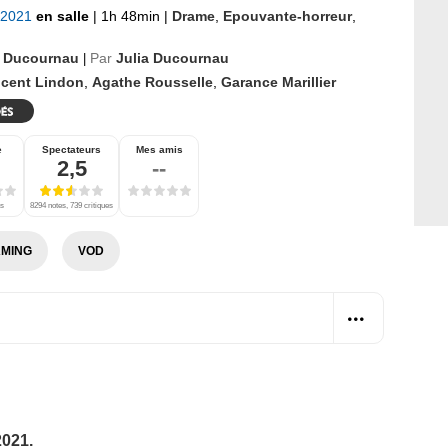
t 2021
en salle
|
1h 48min
|
Drame
,
Epouvante-horreur
,
a Ducournau
Par
Julia Ducournau
|
ncent Lindon
,
Agathe Rousselle
,
Garance Marillier
e
Spectateurs
Mes amis
2,5
--
es
8294 notes, 739 critiques
MING
VOD
2021.