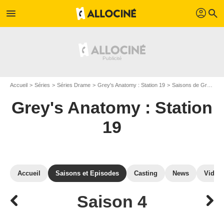
profil
menu
search
Accueil
Séries
Séries Drame
Grey's Anatomy : Station 19
Saisons de Grey's Anatomy : Station 19
Grey's Anatomy : Station
19
Accueil
Saisons et Episodes
Casting
News
Vidéo
Saison 4