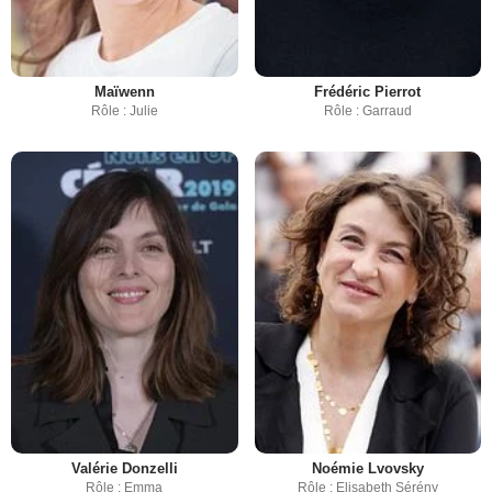
Maïwenn
Frédéric Pierrot
Rôle : Julie
Rôle : Garraud
Valérie Donzelli
Noémie Lvovsky
Rôle : Emma
Rôle : Elisabeth Sérény