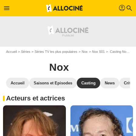
profil
menu
search
Accueil
Séries
Séries TV les plus populaires
Nox
Nox S01
Casting Nox S01
Nox
Accueil
Saisons et Episodes
Casting
News
Critiq
Acteurs et actrices