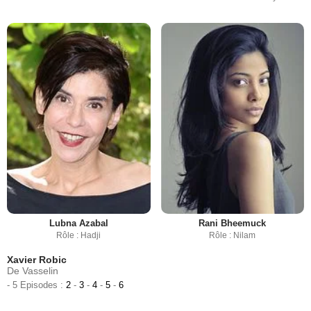
Lubna Azabal
Rani Bheemuck
Rôle : Hadji
Rôle : Nilam
Xavier Robic
De Vasselin
- 5 Episodes :
2
-
3
-
4
-
5
-
6