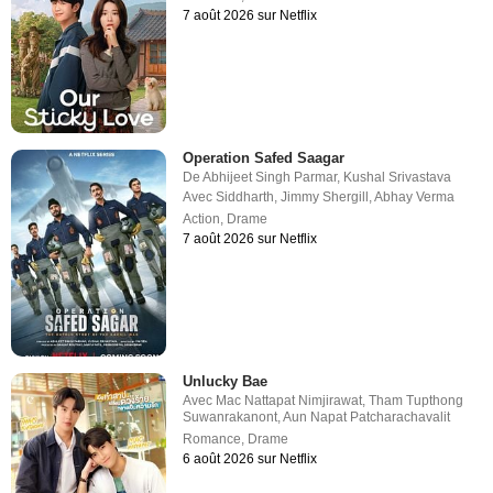
7 août 2026 sur Netflix
Operation Safed Saagar
De
Abhijeet Singh Parmar
,
Kushal Srivastava
Avec
Siddharth
,
Jimmy Shergill
,
Abhay Verma
Action
,
Drame
7 août 2026 sur Netflix
Unlucky Bae
Avec
Mac Nattapat Nimjirawat
,
Tham Tupthong
Suwanrakanont
,
Aun Napat Patcharachavalit
Romance
,
Drame
6 août 2026 sur Netflix