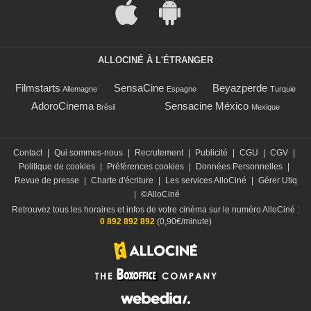
ALLOCINÉ À L'ÉTRANGER
Filmstarts
SensaCine
Beyazperde
Allemagne
Espagne
Turquie
AdoroCinema
Sensacine México
Brésil
Mexique
Contact
|
Qui sommes-nous
|
Recrutement
|
Publicité
|
CGU
|
CGV
|
Politique de cookies
|
Préférences cookies
|
Données Personnelles
|
Revue de presse
|
Charte d'écriture
|
Les services AlloCiné
|
Gérer Utiq
|
©AlloCiné
Retrouvez tous les horaires et infos de votre cinéma sur le numéro AlloCiné :
0 892 892 892
(0,90€/minute)