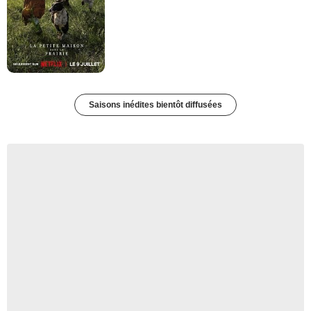
Saisons inédites bientôt diffusées