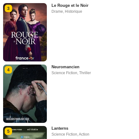
Le Rouge et le Noir
3
Drame
,
Historique
Neuromancien
4
Science Fiction
,
Thriller
Lanterns
5
Science Fiction
,
Action