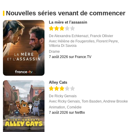
Nouvelles séries venant de commencer
La mère et l'assassin
De
Alexandra Echkenazi
,
Franck Ollivier
Avec
Hélène de Fougerolles
,
Florent Peyre
,
Vittoria Di Savoia
Drame
7 août 2026 sur France.TV
Alley Cats
De
Ricky Gervais
Avec
Ricky Gervais
,
Tom Basden
,
Andrew Brooke
Animation
,
Comédie
7 août 2026 sur Netflix