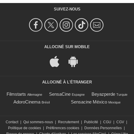
SUIVEZ-NOUS
ALLOCINÉ SUR MOBILE
ALLOCINÉ À L'ÉTRANGER
Filmstarts
SensaCine
Beyazperde
Allemagne
Espagne
Turquie
AdoroCinema
Sensacine México
Brésil
Mexique
Contact
|
Qui sommes-nous
|
Recrutement
|
Publicité
|
CGU
|
CGV
|
Politique de cookies
|
Préférences cookies
|
Données Personnelles
|