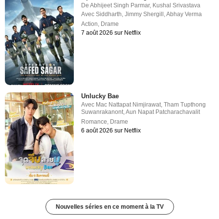
De
Abhijeet Singh Parmar
,
Kushal Srivastava
Avec
Siddharth
,
Jimmy Shergill
,
Abhay Verma
Action
,
Drame
7 août 2026 sur Netflix
Unlucky Bae
Avec
Mac Nattapat Nimjirawat
,
Tham Tupthong
Suwanrakanont
,
Aun Napat Patcharachavalit
Romance
,
Drame
6 août 2026 sur Netflix
Nouvelles séries en ce moment à la TV