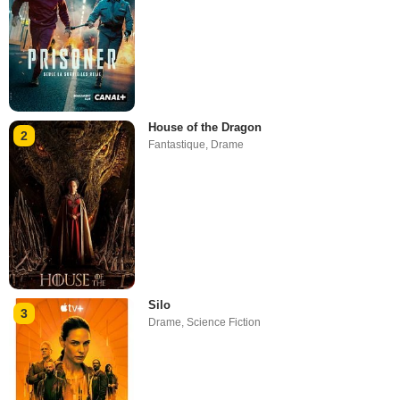
House of the Dragon
2
Fantastique
,
Drame
Silo
3
Drame
,
Science Fiction