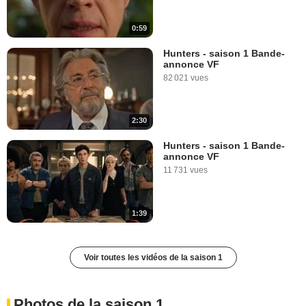
0:59
Hunters - saison 1 Bande-
annonce VF
82 021 vues
2:30
Hunters - saison 1 Bande-
annonce VF
11 731 vues
1:39
Voir toutes les vidéos de la saison 1
Photos de la saison 1