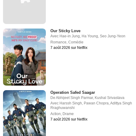
Our Sticky Love
Avec
Hae-in Jung
,
Ha Young
,
Seo Jung-Yeon
Romance
,
Comédie
7 août 2026 sur Netflix
Operation Safed Saagar
De
Abhijeet Singh Parmar
,
Kushal Srivastava
Avec
Harssh Singh
,
Pawan Chopra
,
Adittya Singh
Rraghuwanshi
Action
,
Drame
7 août 2026 sur Netflix