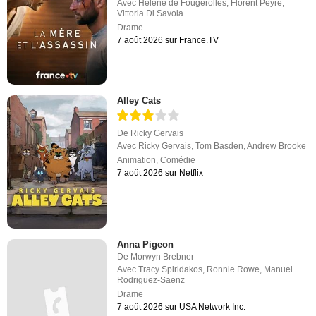
Avec
Hélène de Fougerolles
,
Florent Peyre
,
Vittoria Di Savoia
Drame
7 août 2026 sur France.TV
Alley Cats
De
Ricky Gervais
Avec
Ricky Gervais
,
Tom Basden
,
Andrew Brooke
Animation
,
Comédie
7 août 2026 sur Netflix
Anna Pigeon
De
Morwyn Brebner
Avec
Tracy Spiridakos
,
Ronnie Rowe
,
Manuel
Rodriguez-Saenz
Drame
7 août 2026 sur USA Network Inc.