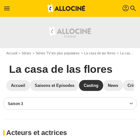
profil
menu
search
Accueil
Séries
Séries TV les plus populaires
La casa de las flores
La casa de las flores S03
La casa de las flores
Accueil
Saisons et Episodes
Casting
News
Critiq
Saison 3
Acteurs et actrices