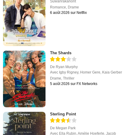
Suwanrakanont
Romance
,
Drame
6 août 2026 sur Netflix
The Shards
De
Ryan Murphy
Avec
Igby Rigney
,
Homer Gere
,
Kaia Gerber
Drame
,
Thriller
5 août 2026 sur FX Networks
Sterling Point
De
Megan Park
Avec
Ella Rubin
,
Amélie Hoeferle
,
Jacob