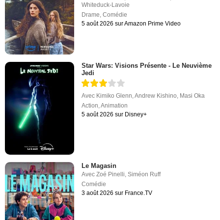
Whiteduck-Lavoie
Drame
,
Comédie
5 août 2026 sur Amazon Prime Video
Star Wars: Visions Présente - Le Neuvième
Jedi
Avec
Kimiko Glenn
,
Andrew Kishino
,
Masi Oka
Action
,
Animation
5 août 2026 sur Disney+
Le Magasin
Avec
Zoé Pinelli
,
Siméon Ruff
Comédie
3 août 2026 sur France.TV