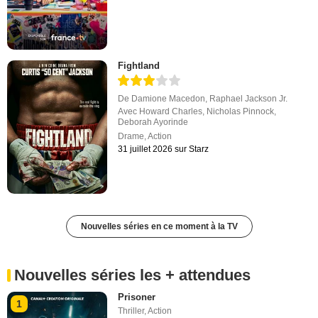
Fightland
De
Damione Macedon
,
Raphael Jackson Jr.
Avec
Howard Charles
,
Nicholas Pinnock
,
Deborah Ayorinde
Drame
,
Action
31 juillet 2026 sur Starz
Nouvelles séries en ce moment à la TV
Nouvelles séries les + attendues
Prisoner
1
Thriller
,
Action