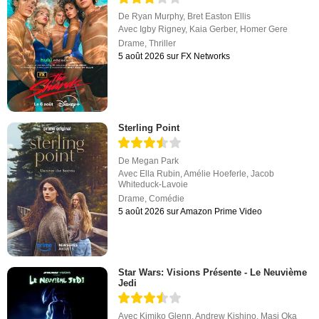
De
Ryan Murphy
,
Bret Easton Ellis
Avec
Igby Rigney
,
Kaia Gerber
,
Homer Gere
Drame
,
Thriller
5 août 2026 sur FX Networks
Sterling Point
De
Megan Park
Avec
Ella Rubin
,
Amélie Hoeferle
,
Jacob
Whiteduck-Lavoie
Drame
,
Comédie
5 août 2026 sur Amazon Prime Video
Star Wars: Visions Présente - Le Neuvième
Jedi
Avec
Kimiko Glenn
,
Andrew Kishino
,
Masi Oka