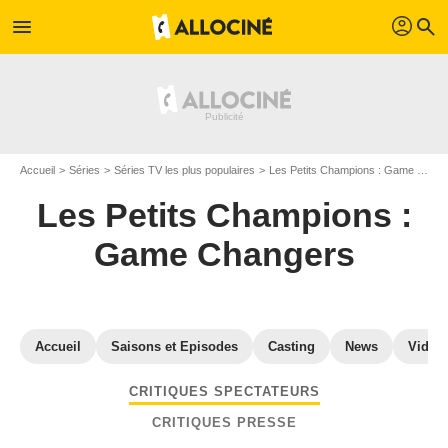
profil
menu
search
Accueil
Séries
Séries TV les plus populaires
Les Petits Champions : Game Changers
Les Petits Champions :
Game Changers
Accueil
Saisons et Episodes
Casting
News
Vidéo
CRITIQUES SPECTATEURS
CRITIQUES PRESSE