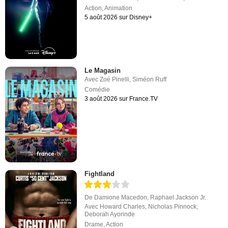
Action
,
Animation
5 août 2026 sur Disney+
Le Magasin
Avec
Zoé Pinelli
,
Siméon Ruff
Comédie
3 août 2026 sur France.TV
Fightland
De
Damione Macedon
,
Raphael Jackson Jr.
Avec
Howard Charles
,
Nicholas Pinnock
,
Deborah Ayorinde
Drame
,
Action