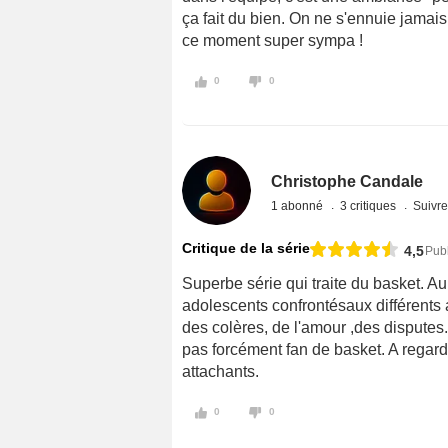
ça fait du bien. On ne s'ennuie jamai
ce moment super sympa !
0
0
Christophe Candale
1 abonné
3 critiques
Suivre
Critique de la série
4,5
Pub
Superbe série qui traite du basket. Au
adolescents confrontésaux différents a
des colères, de l'amour ,des disputes
pas forcément fan de basket. A regar
attachants.
0
0