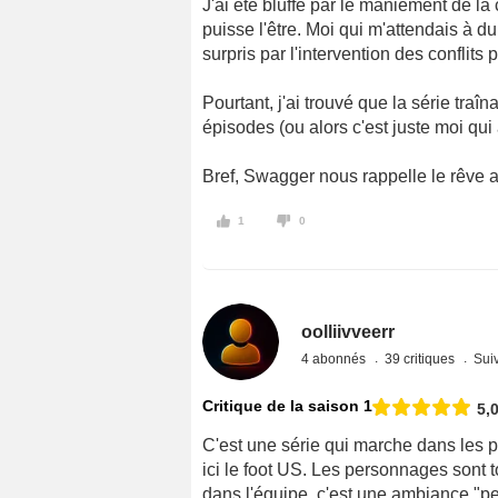
J'ai été bluffé par le maniement de la
puisse l'être. Moi qui m'attendais à d
surpris par l'intervention des conflit
Pourtant, j'ai trouvé que la série tr
épisodes (ou alors c'est juste moi qui
Bref, Swagger nous rappelle le rêve 
1
0
oolliivveerr
4 abonnés
39 critiques
Suiv
Critique de la saison 1
5,
C'est une série qui marche dans les p
ici le foot US. Les personnages sont to
dans l'équipe, c'est une ambiance "pe