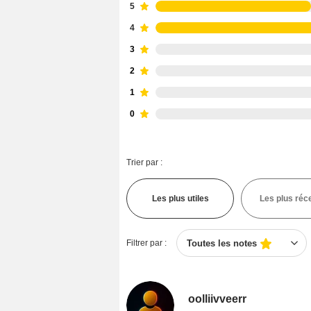
5
4
3
2
1
0
Trier par :
Les plus utiles
Les plus réc
Filtrer par :
Toutes les notes
oolliivveerr