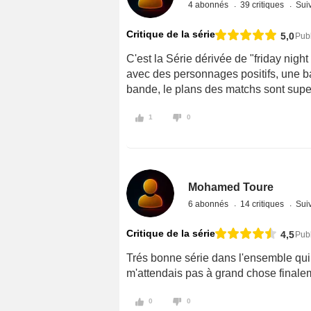
4 abonnés
39 critiques
Suiv
Critique de la série
5,0
Publ
C'est la Série dérivée de "friday nigh
avec des personnages positifs, une ba
bande, le plans des matchs sont super
1
0
Mohamed Toure
6 abonnés
14 critiques
Suiv
Critique de la série
4,5
Publ
Trés bonne série dans l'ensemble qui 
m'attendais pas à grand chose finale
0
0