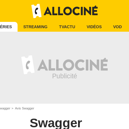
ÉRIES
STREAMING
TVACTU
VIDÉOS
VOD
wagger
Avis Swagger
Swagger