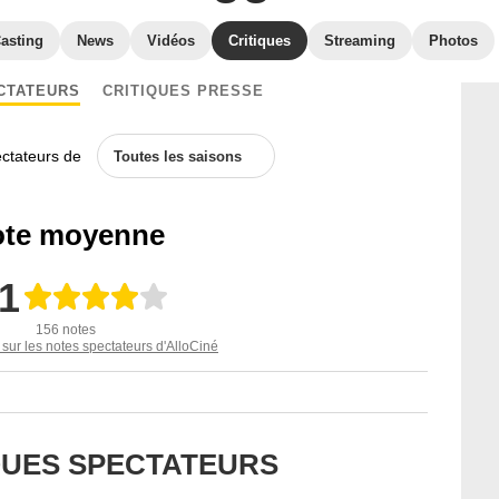
asting
News
Vidéos
Critiques
Streaming
Photos
CTATEURS
CRITIQUES PRESSE
ectateurs de
Toutes les saisons
te moyenne
,1
156 notes
 sur les notes spectateurs d'AlloCiné
IQUES SPECTATEURS