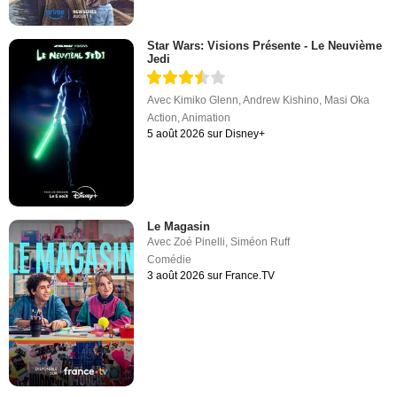
Star Wars: Visions Présente - Le Neuvième
Jedi
Avec
Kimiko Glenn
,
Andrew Kishino
,
Masi Oka
Action
,
Animation
5 août 2026 sur Disney+
Le Magasin
Avec
Zoé Pinelli
,
Siméon Ruff
Comédie
3 août 2026 sur France.TV