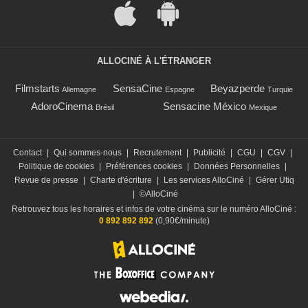
ALLOCINÉ À L'ÉTRANGER
Filmstarts
SensaCine
Beyazperde
Allemagne
Espagne
Turquie
AdoroCinema
Sensacine México
Brésil
Mexique
Contact
|
Qui sommes-nous
|
Recrutement
|
Publicité
|
CGU
|
CGV
|
Politique de cookies
|
Préférences cookies
|
Données Personnelles
|
Revue de presse
|
Charte d'écriture
|
Les services AlloCiné
|
Gérer Utiq
|
©AlloCiné
Retrouvez tous les horaires et infos de votre cinéma sur le numéro AlloCiné :
0 892 892 892
(0,90€/minute)