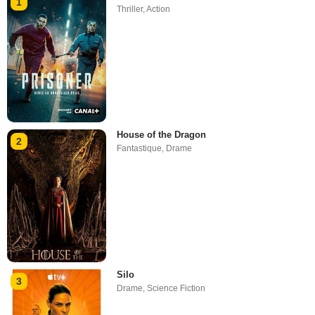
1
Thriller
,
Action
House of the Dragon
2
Fantastique
,
Drame
Silo
3
Drame
,
Science Fiction