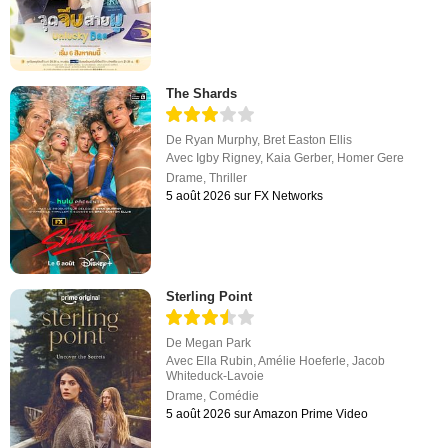
The Shards
De
Ryan Murphy
,
Bret Easton Ellis
Avec
Igby Rigney
,
Kaia Gerber
,
Homer Gere
Drame
,
Thriller
5 août 2026 sur FX Networks
Sterling Point
De
Megan Park
Avec
Ella Rubin
,
Amélie Hoeferle
,
Jacob
Whiteduck-Lavoie
Drame
,
Comédie
5 août 2026 sur Amazon Prime Video