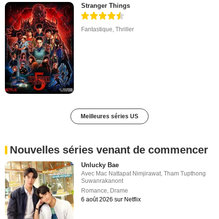
Stranger Things
Fantastique
,
Thriller
Meilleures séries US
Nouvelles séries venant de commencer
Unlucky Bae
Avec
Mac Nattapat Nimjirawat
,
Tham Tupthong
Suwanrakanont
Romance
,
Drame
6 août 2026 sur Netflix