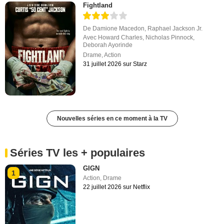
Fightland
De
Damione Macedon
,
Raphael Jackson Jr.
Avec
Howard Charles
,
Nicholas Pinnock
,
Deborah Ayorinde
Drame
,
Action
31 juillet 2026 sur Starz
Nouvelles séries en ce moment à la TV
Séries TV les + populaires
GIGN
1
Action
,
Drame
22 juillet 2026 sur Netflix