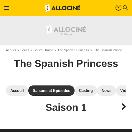
profil
menu
search
Accueil
Séries
Séries Drame
The Spanish Princess
The Spanish Princess : Episodes de la saison 1
The Spanish Princess
Accueil
Saisons et Episodes
Casting
News
Vidéo
Saison 1