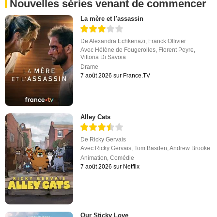
Nouvelles séries venant de commencer
La mère et l'assassin
De
Alexandra Echkenazi
,
Franck Ollivier
Avec
Hélène de Fougerolles
,
Florent Peyre
,
Vittoria Di Savoia
Drame
7 août 2026 sur France.TV
Alley Cats
De
Ricky Gervais
Avec
Ricky Gervais
,
Tom Basden
,
Andrew Brooke
Animation
,
Comédie
7 août 2026 sur Netflix
Our Sticky Love