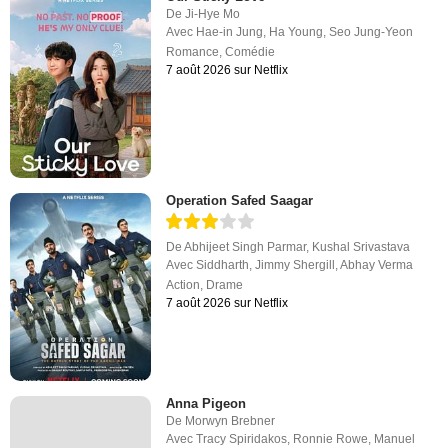
De
Ji-Hye Mo
Avec
Hae-in Jung
,
Ha Young
,
Seo Jung-Yeon
Romance
,
Comédie
7 août 2026 sur Netflix
Operation Safed Saagar
De
Abhijeet Singh Parmar
,
Kushal Srivastava
Avec
Siddharth
,
Jimmy Shergill
,
Abhay Verma
Action
,
Drame
7 août 2026 sur Netflix
Anna Pigeon
De
Morwyn Brebner
Avec
Tracy Spiridakos
,
Ronnie Rowe
,
Manuel