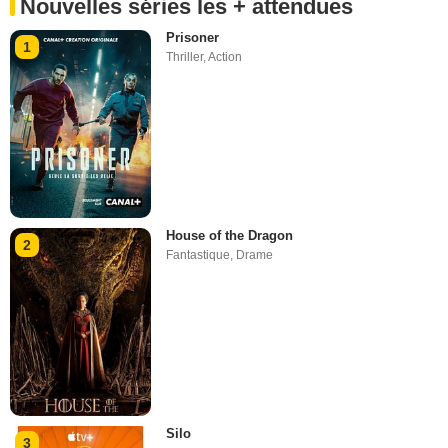
Nouvelles séries les + attendues
Prisoner
1
Thriller
,
Action
House of the Dragon
2
Fantastique
,
Drame
Silo
3