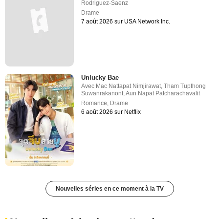
Rodriguez-Saenz
Drame
7 août 2026 sur USA Network Inc.
Unlucky Bae
Avec
Mac Nattapat Nimjirawat
,
Tham Tupthong
Suwanrakanont
,
Aun Napat Patcharachavalit
Romance
,
Drame
6 août 2026 sur Netflix
Nouvelles séries en ce moment à la TV