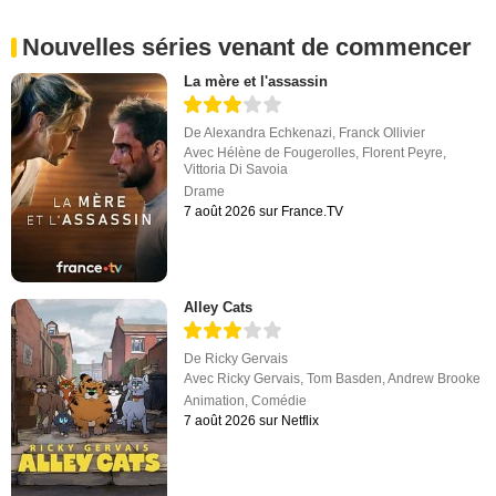
Nouvelles séries venant de commencer
La mère et l'assassin
De
Alexandra Echkenazi
,
Franck Ollivier
Avec
Hélène de Fougerolles
,
Florent Peyre
,
Vittoria Di Savoia
Drame
7 août 2026 sur France.TV
Alley Cats
De
Ricky Gervais
Avec
Ricky Gervais
,
Tom Basden
,
Andrew Brooke
Animation
,
Comédie
7 août 2026 sur Netflix