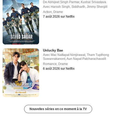
De
Abhijeet Singh Parmar
,
Kushal Srivastava
Avec
Harssh Singh
,
Siddharth
,
Jimmy Shergill
Action
,
Drame
7 août 2026 sur Netflix
Unlucky Bae
Avec
Mac Nattapat Nimjirawat
,
Tham Tupthong
Suwanrakanont
,
Aun Napat Patcharachavalit
Romance
,
Drame
6 août 2026 sur Netflix
Nouvelles séries en ce moment à la TV