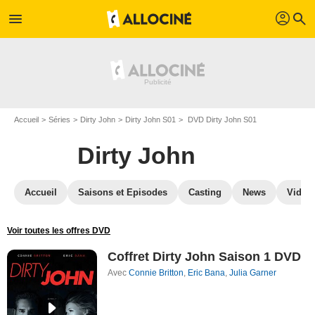
profil
menu
search
Accueil
Séries
Dirty John
Dirty John S01
DVD Dirty John S01
Dirty John
Accueil
Saisons et Episodes
Casting
News
Vidéo
Voir toutes les offres DVD
Coffret Dirty John Saison 1 DVD
Avec
Connie Britton
,
Eric Bana
,
Julia Garner