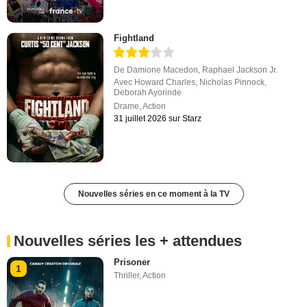
Fightland
De
Damione Macedon
,
Raphael Jackson Jr.
Avec
Howard Charles
,
Nicholas Pinnock
,
Deborah Ayorinde
Drame
,
Action
31 juillet 2026 sur Starz
Nouvelles séries en ce moment à la TV
Nouvelles séries les + attendues
Prisoner
1
Thriller
,
Action