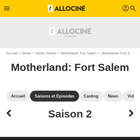
profil
menu
search
Accueil
Séries
Séries Drame
Motherland: Fort Salem
Motherland: Fort Salem : Episodes de la saison 2
Motherland: Fort Salem
Accueil
Saisons et Episodes
Casting
News
Vidéo
Saison 2