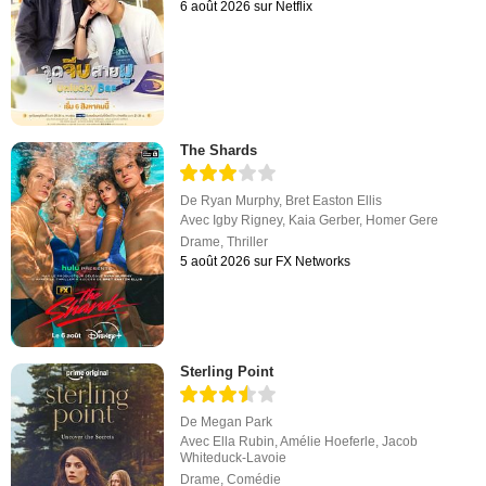
6 août 2026 sur Netflix
The Shards
De
Ryan Murphy
,
Bret Easton Ellis
Avec
Igby Rigney
,
Kaia Gerber
,
Homer Gere
Drame
,
Thriller
5 août 2026 sur FX Networks
Sterling Point
De
Megan Park
Avec
Ella Rubin
,
Amélie Hoeferle
,
Jacob
Whiteduck-Lavoie
Drame
,
Comédie