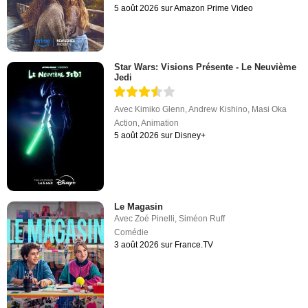
5 août 2026 sur Amazon Prime Video
Star Wars: Visions Présente - Le Neuvième
Jedi
Avec
Kimiko Glenn
,
Andrew Kishino
,
Masi Oka
Action
,
Animation
5 août 2026 sur Disney+
Le Magasin
Avec
Zoé Pinelli
,
Siméon Ruff
Comédie
3 août 2026 sur France.TV