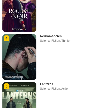
Neuromancien
4
Science Fiction
,
Thriller
Lanterns
5
Science Fiction
,
Action