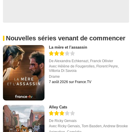
Nouvelles séries venant de commencer
La mère et l'assassin
De
Alexandra Echkenazi
,
Franck Ollivier
Avec
Hélène de Fougerolles
,
Florent Peyre
,
Vittoria Di Savoia
Drame
7 août 2026 sur France.TV
Alley Cats
De
Ricky Gervais
Avec
Ricky Gervais
,
Tom Basden
,
Andrew Brooke