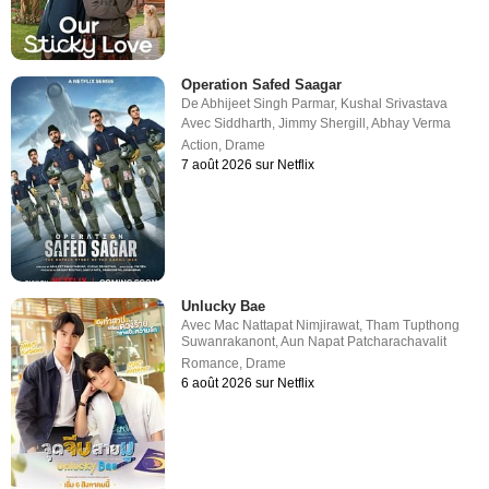
Operation Safed Saagar
De
Abhijeet Singh Parmar
,
Kushal Srivastava
Avec
Siddharth
,
Jimmy Shergill
,
Abhay Verma
Action
,
Drame
7 août 2026 sur Netflix
Unlucky Bae
Avec
Mac Nattapat Nimjirawat
,
Tham Tupthong
Suwanrakanont
,
Aun Napat Patcharachavalit
Romance
,
Drame
6 août 2026 sur Netflix