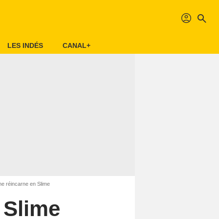
profil
search
LES INDÉS
CANAL+
 me réincarne en Slime
 Slime