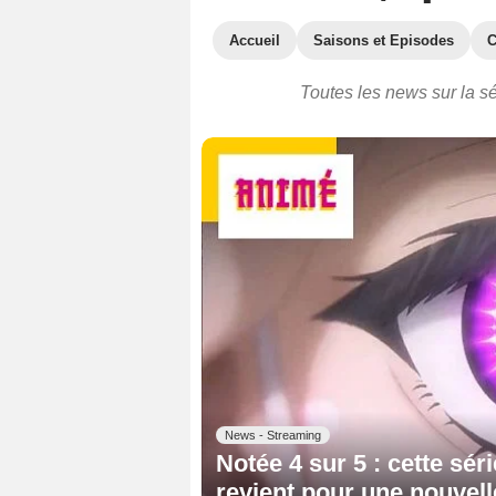
Accueil
Saisons et Episodes
C
Toutes les news sur la s
News - Streaming
Notée 4 sur 5 : cette sé
revient pour une nouvell