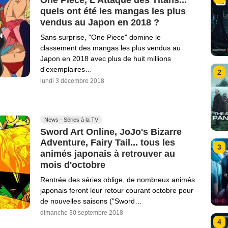
One Piece, L'Attaque des Titans...
quels ont été les mangas les plus
vendus au Japon en 2018 ?
Sans surprise, "One Piece" domine le
classement des mangas les plus vendus au
Japon en 2018 avec plus de huit millions
d'exemplaires…
2
lundi 3 décembre 2018
News - Séries à la TV
Sword Art Online, JoJo's Bizarre
Adventure, Fairy Tail... tous les
3
animés japonais à retrouver au
mois d'octobre
Rentrée des séries oblige, de nombreux animés
japonais feront leur retour courant octobre pour
de nouvelles saisons ("Sword…
dimanche 30 septembre 2018
4