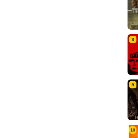
8
9
10