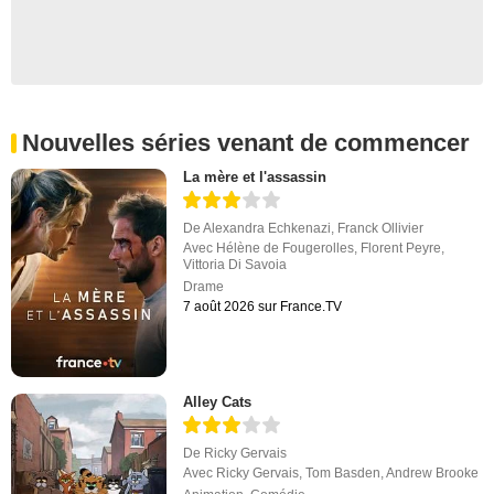
Nouvelles séries venant de commencer
La mère et l'assassin
De
Alexandra Echkenazi
,
Franck Ollivier
Avec
Hélène de Fougerolles
,
Florent Peyre
,
Vittoria Di Savoia
Drame
7 août 2026 sur France.TV
Alley Cats
De
Ricky Gervais
Avec
Ricky Gervais
,
Tom Basden
,
Andrew Brooke