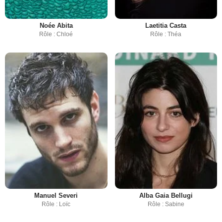
Noée Abita
Laetitia Casta
Rôle : Chloé
Rôle : Théa
Manuel Severi
Alba Gaia Bellugi
Rôle : Loïc
Rôle : Sabine