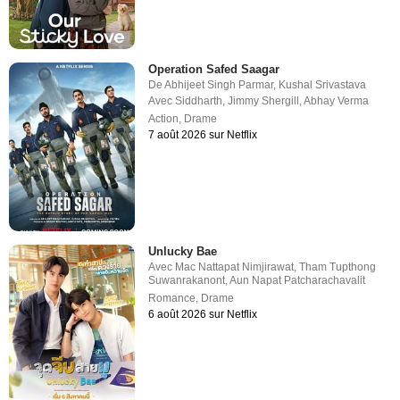
Operation Safed Saagar
De
Abhijeet Singh Parmar
,
Kushal Srivastava
Avec
Siddharth
,
Jimmy Shergill
,
Abhay Verma
Action
,
Drame
7 août 2026 sur Netflix
Unlucky Bae
Avec
Mac Nattapat Nimjirawat
,
Tham Tupthong
Suwanrakanont
,
Aun Napat Patcharachavalit
Romance
,
Drame
6 août 2026 sur Netflix