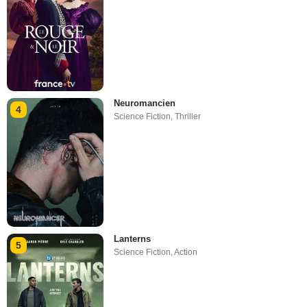
Neuromancien
4
Science Fiction
,
Thriller
Lanterns
5
Science Fiction
,
Action