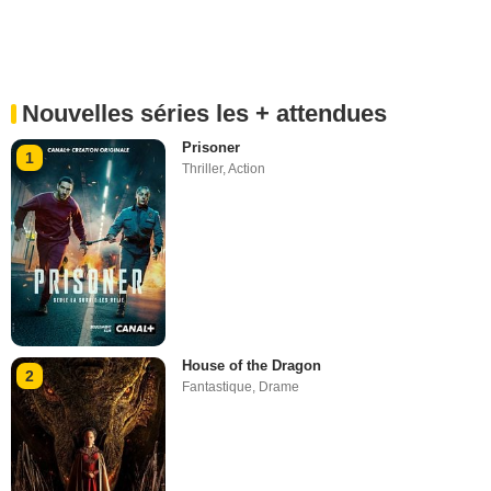
Nouvelles séries les + attendues
Prisoner
1
Thriller
,
Action
House of the Dragon
2
Fantastique
,
Drame