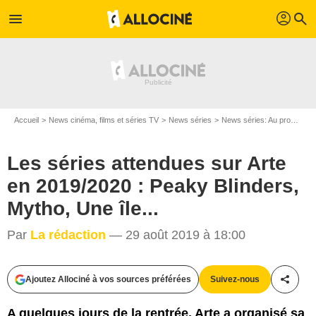
profil
menu
search
Accueil
News cinéma, films et séries TV
News séries
News séries: Au programme
Les séries attendues sur Arte
en 2019/2020 : Peaky Blinders,
Mytho, Une île...
Par
La rédaction
— 29 août 2019 à 18:00
Ajoutez Allociné à vos sources préférées
Suivez-nous
Partag
A quelques jours de la rentrée, Arte a organisé sa