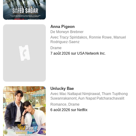
Anna Pigeon
De
Morwyn Brebner
Avec
Tracy Spiridakos
,
Ronnie Rowe
,
Manuel
Rodriguez-Saenz
Drame
7 août 2026 sur USA Network Inc.
Unlucky Bae
Avec
Mac Nattapat Nimjirawat
,
Tham Tupthong
Suwanrakanont
,
Aun Napat Patcharachavalit
Romance
,
Drame
6 août 2026 sur Netflix