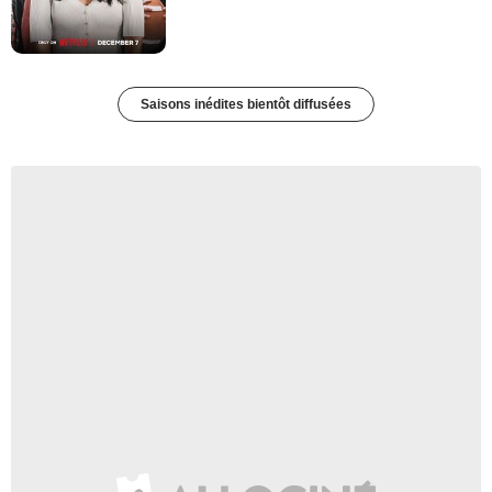
Saisons inédites bientôt diffusées