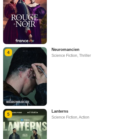
Neuromancien
4
Science Fiction
,
Thriller
Lanterns
5
Science Fiction
,
Action