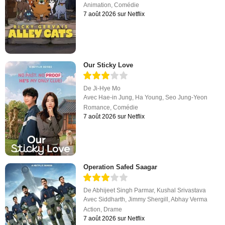
Animation
,
Comédie
7 août 2026 sur Netflix
Our Sticky Love
De
Ji-Hye Mo
Avec
Hae-in Jung
,
Ha Young
,
Seo Jung-Yeon
Romance
,
Comédie
7 août 2026 sur Netflix
Operation Safed Saagar
De
Abhijeet Singh Parmar
,
Kushal Srivastava
Avec
Siddharth
,
Jimmy Shergill
,
Abhay Verma
Action
,
Drame
7 août 2026 sur Netflix