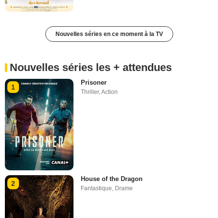
Nouvelles séries en ce moment à la TV
Nouvelles séries les + attendues
Prisoner
1
Thriller
,
Action
House of the Dragon
2
Fantastique
,
Drame