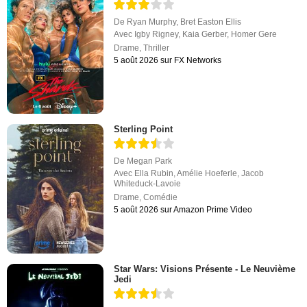
De
Ryan Murphy
,
Bret Easton Ellis
Avec
Igby Rigney
,
Kaia Gerber
,
Homer Gere
Drame
,
Thriller
5 août 2026 sur FX Networks
Sterling Point
De
Megan Park
Avec
Ella Rubin
,
Amélie Hoeferle
,
Jacob
Whiteduck-Lavoie
Drame
,
Comédie
5 août 2026 sur Amazon Prime Video
Star Wars: Visions Présente - Le Neuvième
Jedi