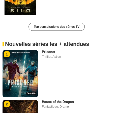
Top consultations des séries TV
Nouvelles séries les + attendues
Prisoner
1
Thriller
,
Action
House of the Dragon
2
Fantastique
,
Drame