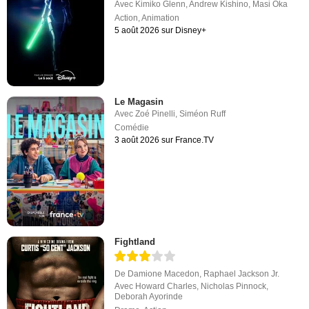
Avec
Kimiko Glenn
,
Andrew Kishino
,
Masi Oka
Action
,
Animation
5 août 2026 sur Disney+
Le Magasin
Avec
Zoé Pinelli
,
Siméon Ruff
Comédie
3 août 2026 sur France.TV
Fightland
De
Damione Macedon
,
Raphael Jackson Jr.
Avec
Howard Charles
,
Nicholas Pinnock
,
Deborah Ayorinde