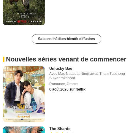
Saisons inédites bientôt diffusées
Nouvelles séries venant de commencer
Unlucky Bae
Avec
Mac Nattapat Nimjirawat
,
Tham Tupthong
Suwanrakanont
Romance
,
Drame
6 août 2026 sur Netflix
The Shards