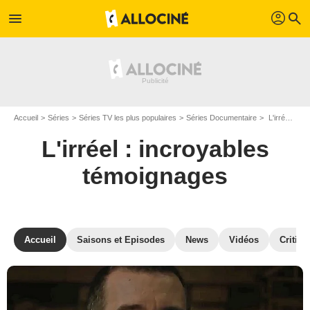
profil
menu
search
Accueil
Séries
Séries TV les plus populaires
Séries Documentaire
L'irréel : incroyables témoignages
L'irréel : incroyables
témoignages
Accueil
Saisons et Episodes
News
Vidéos
Critiqu