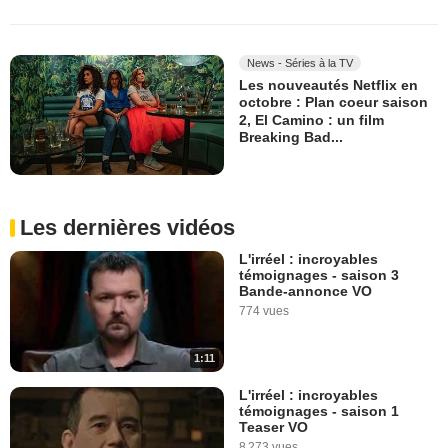
News - Séries à la TV
Les nouveautés Netflix en
octobre : Plan coeur saison
2, El Camino : un film
Breaking Bad...
Les dernières vidéos
L'irréel : incroyables
témoignages - saison 3
Bande-annonce VO
774 vues
1:11
L'irréel : incroyables
témoignages - saison 1
Teaser VO
8 273 vues