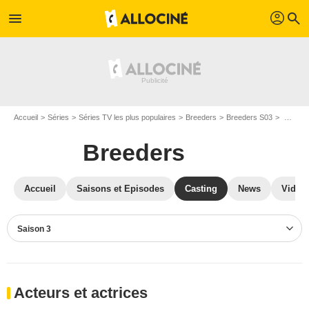
profil
menu
search
Accueil
Séries
Séries TV les plus populaires
Breeders
Breeders S03
Casting Breeders S03
Breeders
Accueil
Saisons et Episodes
Casting
News
Vidéo
Saison 3
Acteurs et actrices