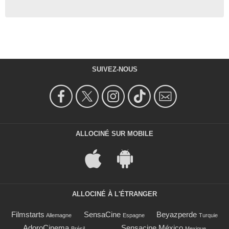
SUIVEZ-NOUS
ALLOCINÉ SUR MOBILE
ALLOCINÉ À L'ÉTRANGER
Filmstarts
SensaCine
Beyazperde
Allemagne
Espagne
Turquie
AdoroCinema
Sensacine México
Brésil
Mexique