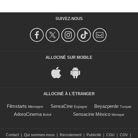
SUIVEZ-NOUS
ALLOCINÉ SUR MOBILE
ALLOCINÉ À L'ÉTRANGER
Filmstarts
SensaCine
Beyazperde
Allemagne
Espagne
Turquie
AdoroCinema
Sensacine México
Brésil
Mexique
Contact
|
Qui sommes-nous
|
Recrutement
|
Publicité
|
CGU
|
CGV
|