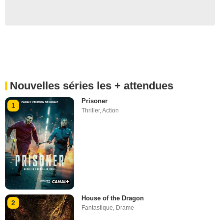
Nouvelles séries les + attendues
Prisoner
1
Thriller
,
Action
House of the Dragon
2
Fantastique
,
Drame