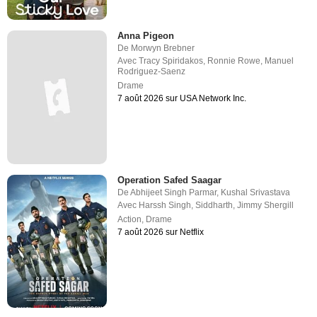
Anna Pigeon
De
Morwyn Brebner
Avec
Tracy Spiridakos
,
Ronnie Rowe
,
Manuel
Rodriguez-Saenz
Drame
7 août 2026 sur USA Network Inc.
Operation Safed Saagar
De
Abhijeet Singh Parmar
,
Kushal Srivastava
Avec
Harssh Singh
,
Siddharth
,
Jimmy Shergill
Action
,
Drame
7 août 2026 sur Netflix