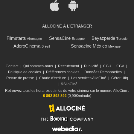
ALLOCINÉ À L'ÉTRANGER
Filmstarts
SensaCine
Beyazperde
Allemagne
Espagne
Turquie
AdoroCinema
Sensacine México
Brésil
Mexique
Contact
|
Qui sommes-nous
|
Recrutement
|
Publicité
|
CGU
|
CGV
|
Politique de cookies
|
Préférences cookies
|
Données Personnelles
|
Revue de presse
|
Charte d'écriture
|
Les services AlloCiné
|
Gérer Utiq
|
©AlloCiné
Retrouvez tous les horaires et infos de votre cinéma sur le numéro AlloCiné :
0 892 892 892
(0,90€/minute)