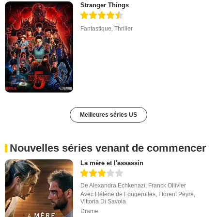
Stranger Things
Fantastique
,
Thriller
Meilleures séries US
Nouvelles séries venant de commencer
La mère et l'assassin
De
Alexandra Echkenazi
,
Franck Ollivier
Avec
Hélène de Fougerolles
,
Florent Peyre
,
Vittoria Di Savoia
Drame