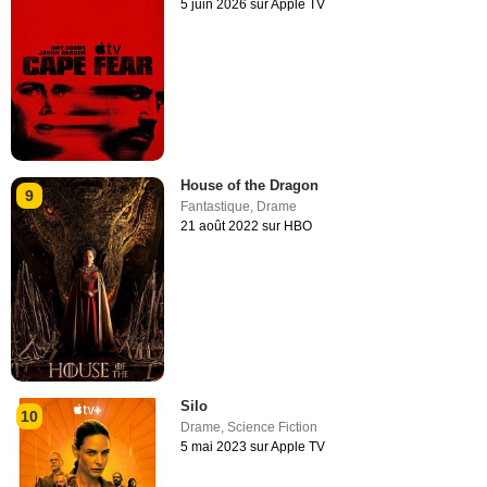
5 juin 2026 sur Apple TV
House of the Dragon
9
Fantastique
,
Drame
21 août 2022 sur HBO
Silo
10
Drame
,
Science Fiction
5 mai 2023 sur Apple TV