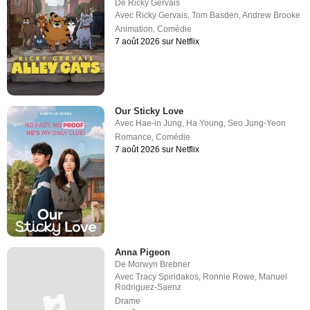
De
Ricky Gervais
Avec
Ricky Gervais
,
Tom Basden
,
Andrew Brooke
Animation
,
Comédie
7 août 2026 sur Netflix
Our Sticky Love
Avec
Hae-in Jung
,
Ha Young
,
Seo Jung-Yeon
Romance
,
Comédie
7 août 2026 sur Netflix
Anna Pigeon
De
Morwyn Brebner
Avec
Tracy Spiridakos
,
Ronnie Rowe
,
Manuel
Rodriguez-Saenz
Drame