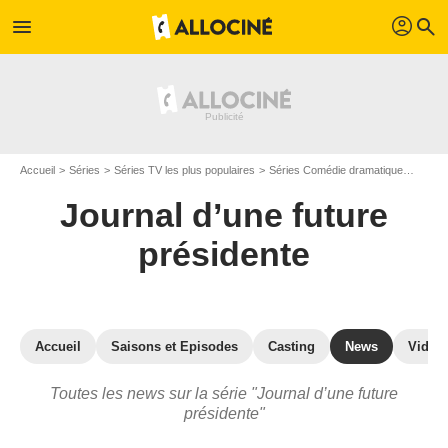
profil
menu
search
Accueil
Séries
Séries TV les plus populaires
Séries Comédie dramatique
Journa
Journal d’une future
présidente
Accueil
Saisons et Episodes
Casting
News
Vidéo
Toutes les news sur la série "Journal d’une future
présidente"