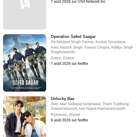
7 août 2026 sur USA Network Inc.
Operation Safed Saagar
De
Abhijeet Singh Parmar
,
Kushal Srivastava
Avec
Harssh Singh
,
Pawan Chopra
,
Adittya Singh
Rraghuwanshi
Action
,
Drame
7 août 2026 sur Netflix
Unlucky Bae
Avec
Mac Nattapat Nimjirawat
,
Tham Tupthong
Suwanrakanont
,
Aun Napat Patcharachavalit
Romance
,
Drame
6 août 2026 sur Netflix