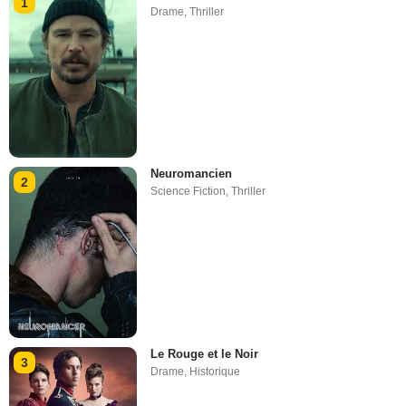
1
Drame
,
Thriller
Neuromancien
2
Science Fiction
,
Thriller
Le Rouge et le Noir
3
Drame
,
Historique