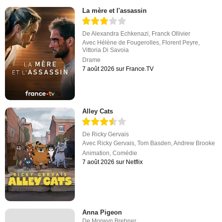
La mère et l'assassin
De
Alexandra Echkenazi
,
Franck Ollivier
Avec
Hélène de Fougerolles
,
Florent Peyre
,
Vittoria Di Savoia
Drame
7 août 2026 sur France.TV
Alley Cats
De
Ricky Gervais
Avec
Ricky Gervais
,
Tom Basden
,
Andrew Brooke
Animation
,
Comédie
7 août 2026 sur Netflix
Anna Pigeon
De
Morwyn Brebner