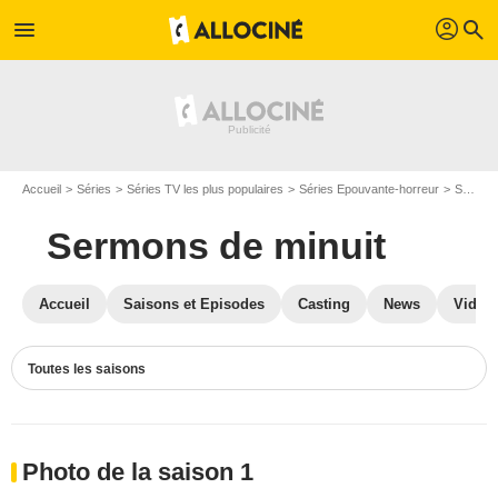
profil
menu
search
Accueil
Séries
Séries TV les plus populaires
Séries Epouvante-horreur
Sermons de minuit
Sermons de minuit
Accueil
Saisons et Episodes
Casting
News
Vidéo
Toutes les saisons
Photo de la saison 1