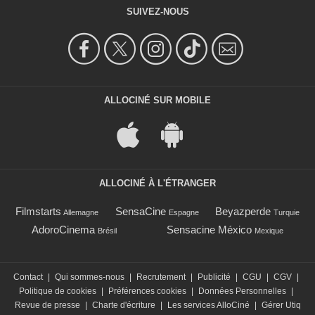
SUIVEZ-NOUS
ALLOCINÉ SUR MOBILE
ALLOCINÉ À L'ÉTRANGER
Filmstarts
SensaCine
Beyazperde
Allemagne
Espagne
Turquie
AdoroCinema
Sensacine México
Brésil
Mexique
Contact
|
Qui sommes-nous
|
Recrutement
|
Publicité
|
CGU
|
CGV
|
Politique de cookies
|
Préférences cookies
|
Données Personnelles
|
Revue de presse
|
Charte d'écriture
|
Les services AlloCiné
|
Gérer Utiq