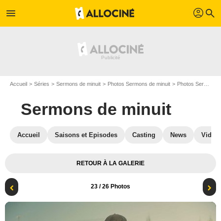
profil
menu
search
Accueil
Séries
Sermons de minuit
Photos Sermons de minuit
Photos Sermons de minuit S01
Sermons de minuit
Accueil
Saisons et Episodes
Casting
News
Vidéo
RETOUR À LA GALERIE
23
/ 26 Photos