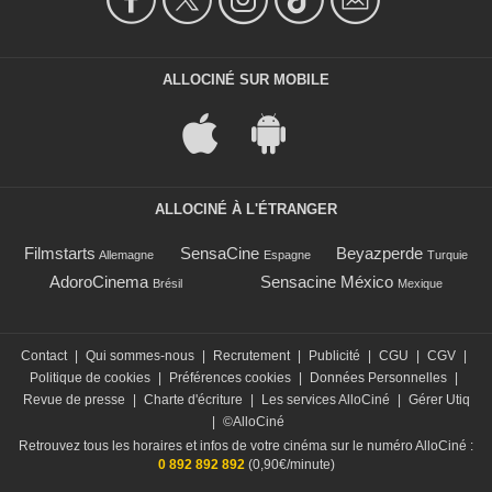
ALLOCINÉ SUR MOBILE
ALLOCINÉ À L'ÉTRANGER
Filmstarts
SensaCine
Beyazperde
Allemagne
Espagne
Turquie
AdoroCinema
Sensacine México
Brésil
Mexique
Contact
|
Qui sommes-nous
|
Recrutement
|
Publicité
|
CGU
|
CGV
|
Politique de cookies
|
Préférences cookies
|
Données Personnelles
|
Revue de presse
|
Charte d'écriture
|
Les services AlloCiné
|
Gérer Utiq
|
©AlloCiné
Retrouvez tous les horaires et infos de votre cinéma sur le numéro AlloCiné :
0 892 892 892
(0,90€/minute)