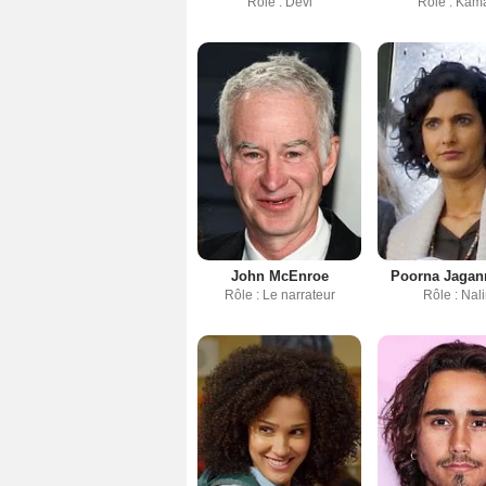
Rôle : Devi
Rôle : Kam
John McEnroe
Poorna Jagan
Rôle : Le narrateur
Rôle : Nali