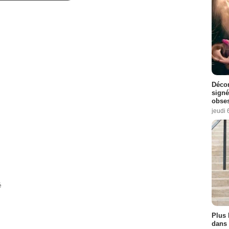
8
-
9
-
10
es :
1
-
2
2
-
7
Décon
signé
obse
jeudi 
e :
7
é
Plus 
dans 