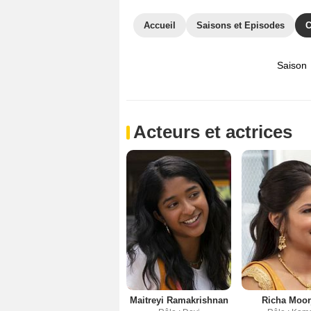
Accueil
Saisons et Episodes
C
Saison
Acteurs et actrices
Maitreyi Ramakrishnan
Richa Moor