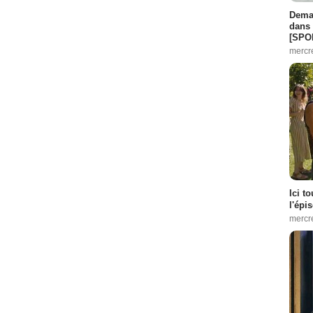
Demai
dans 
[SPO
mercr
Ici t
l'épi
mercr