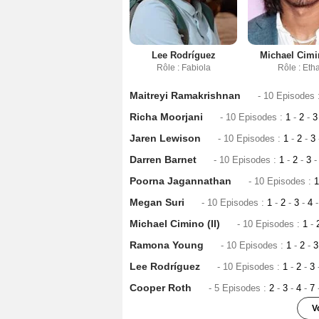
Lee Rodríguez
Michael Cimin
Rôle : Fabiola
Rôle : Eth
Maitreyi Ramakrishnan
- 10 Episodes 
Richa Moorjani
- 10 Episodes :
1
-
2
-
Jaren Lewison
- 10 Episodes :
1
-
2
-
3
Darren Barnet
- 10 Episodes :
1
-
2
-
3
-
Poorna Jagannathan
- 10 Episodes :
Megan Suri
- 10 Episodes :
1
-
2
-
3
-
4
-
Michael Cimino (II)
- 10 Episodes :
1
-
Ramona Young
- 10 Episodes :
1
-
2
-
Lee Rodríguez
- 10 Episodes :
1
-
2
-
3
Cooper Roth
- 5 Episodes :
2
-
3
-
4
-
7
V