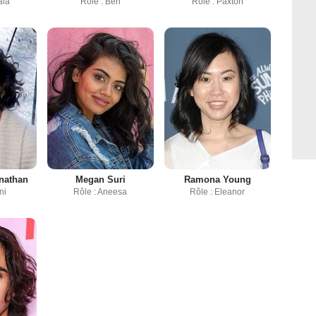
ala
Rôle : Ben
Rôle : Paxton
nathan
Megan Suri
Ramona Young
ni
Rôle : Aneesa
Rôle : Eleanor