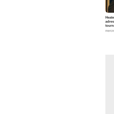
Heate
adres
tourn
mercr