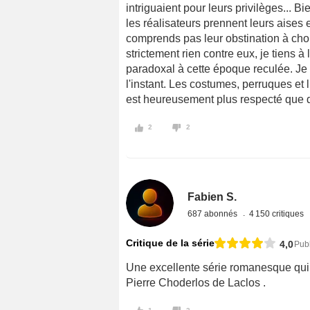
intriguaient pour leurs privilèges... B
les réalisateurs prennent leurs aises e
comprends pas leur obstination à choi
strictement rien contre eux, je tiens 
paradoxal à cette époque reculée. Je 
l'instant. Les costumes, perruques et
est heureusement plus respecté que d
2
2
Fabien S.
687 abonnés
4 150 critiques
Critique de la série
4,0
Pub
Une excellente série romanesque qui 
Pierre Choderlos de Laclos .