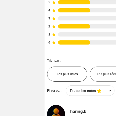
5
4
3
2
1
0
Trier par :
Les plus utiles
Les plus réc
Filtrer par :
Toutes les notes
haring.k