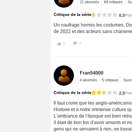
21 abonnés
66 critiques
Su
Critique de la série
0,5
Pub
Un naufrage hormis les costumes. Des
de 2022 et des acteurs sans charisme
2
2
Fran54000
4 abonnés
5 critiques
Suivr
Critique de la série
2,5
Pub
Il faut croire que les anglo-américain
Histoire et à notre immense culture qua
L'ambiance de l'époque est bien retran
il était de bon ton d'avoir amants et m
gens qui ne servaient à rien, ne travai