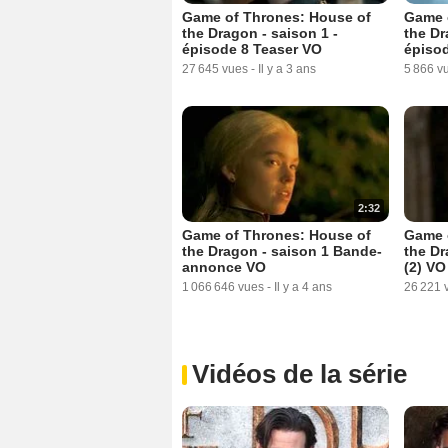
Game of Thrones: House of
Game 
the Dragon - saison 1 -
the Dr
épisode 8 Teaser VO
épisod
27 645 vues
-
Il y a 3 ans
5 866 v
2:32
Game of Thrones: House of
Game 
the Dragon - saison 1 Bande-
the Dr
annonce VO
(2) VO
1 066 646 vues
-
Il y a 4 ans
26 221 
Vidéos de la série