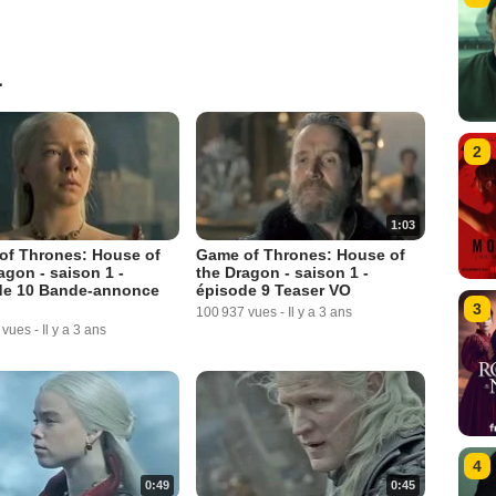
1
2
1:03
of Thrones: House of
Game of Thrones: House of
agon - saison 1 -
the Dragon - saison 1 -
de 10 Bande-annonce
épisode 9 Teaser VO
3
100 937 vues
-
Il y a 3 ans
 vues
-
Il y a 3 ans
4
0:49
0:45