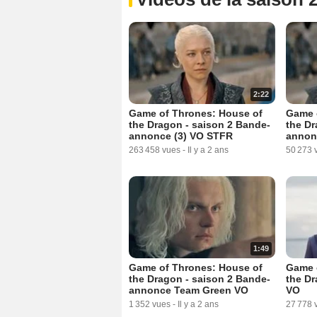
2:22
Game of Thrones: House of
Game 
the Dragon - saison 2 Bande-
the Dr
annonce (3) VO STFR
annon
263 458 vues
-
Il y a 2 ans
50 273 
1:49
Game of Thrones: House of
Game 
the Dragon - saison 2 Bande-
the Dr
annonce Team Green VO
VO
1 352 vues
-
Il y a 2 ans
27 778 