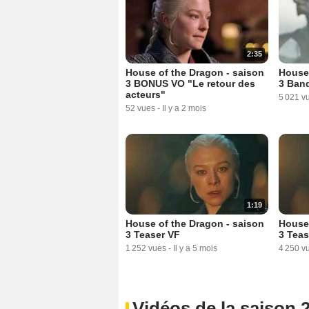
2:35
House of the Dragon - saison
House 
3 BONUS VO "Le retour des
3 Ban
acteurs"
5 021 v
52 vues
-
Il y a 2 mois
1:19
House of the Dragon - saison
House 
3 Teaser VF
3 Teas
1 252 vues
-
Il y a 5 mois
4 250 v
Vidéos de la saison 