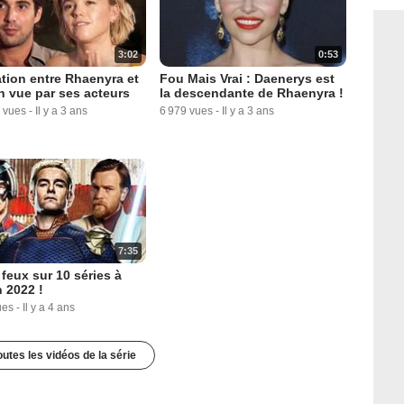
3:02
0:53
ation entre Rhaenyra et
Fou Mais Vrai : Daenerys est
n vue par ses acteurs
la descendante de Rhaenyra !
 vues
-
Il y a 3 ans
6 979 vues
-
Il y a 3 ans
7:35
 feux sur 10 séries à
n 2022 !
ues
-
Il y a 4 ans
outes les vidéos de la série