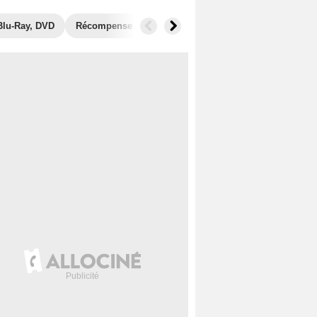
Blu-Ray, DVD
Récompenses
Photos
Secrets de tournage