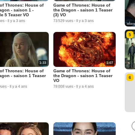
of Thrones: House of
Game of Thrones: House of
agon - saison 1 -
the Dragon - saison 1 Teaser
e 5 Teaser VO
(3) VO
ues
-
Il y a 3 ans
73 529 vues
-
Il y a 3 ans
5
1:33
1:07
of Thrones: House of
Game of Thrones: House of
agon - saison 1 Teaser
the Dragon - saison 1 Teaser
6
VO
vues
-
Il y a 4 ans
78 008 vues
-
Il y a 4 ans