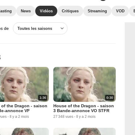
asting
News
Vidéos
Critiques
Streaming
VOD
os de
Toutes les saisons
3
1:36
0:30
of the Dragon - saison
House of the Dragon - saison
de-annonce VF
3 Bande-annonce VO STFR
vues
-
Il y a 2 mois
27 348 vues
-
Il y a 2 mois