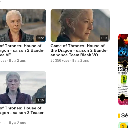
2:22
1:37
of Thrones: House of
Game of Thrones: House of
agon - saison 2 Bande-
the Dragon - saison 2 Bande-
ce VF
annonce Team Black VO
vues
-
Il y a 2 ans
25 356 vues
-
Il y a 2 ans
1:15
of Thrones: House of
agon - saison 2 Teaser
Sé
vues
-
Il y a 2 ans
1