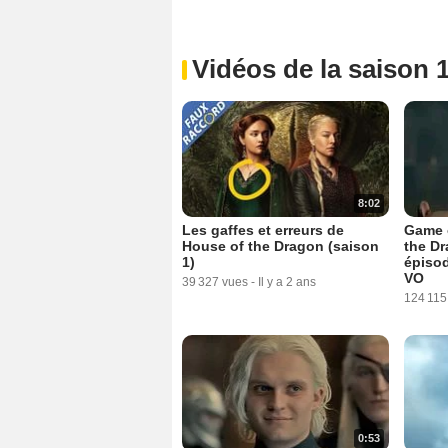
Vidéos de la saison 
8:02
Les gaffes et erreurs de
Game 
House of the Dragon (saison
the Dr
1)
épiso
VO
39 327 vues
-
Il y a 2 ans
124 115
0:53