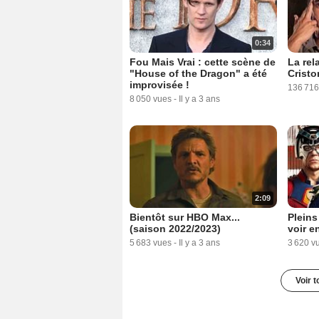
0:34
Fou Mais Vrai : cette scène de
La rel
"House of the Dragon" a été
Cristo
improvisée !
136 716
8 050 vues
-
Il y a 3 ans
2:09
Bientôt sur HBO Max...
Pleins
(saison 2022/2023)
voir e
5 683 vues
-
Il y a 3 ans
3 620 v
Voir t