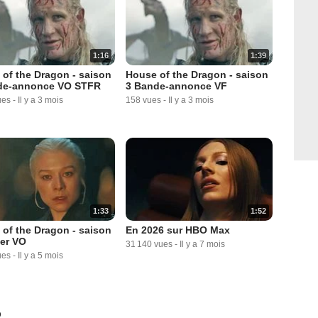
1:16
1:39
of the Dragon - saison
House of the Dragon - saison
de-annonce VO STFR
3 Bande-annonce VF
ues
-
Il y a 3 mois
158 vues
-
Il y a 3 mois
1:33
1:52
of the Dragon - saison
En 2026 sur HBO Max
er VO
31 140 vues
-
Il y a 7 mois
ues
-
Il y a 5 mois
2