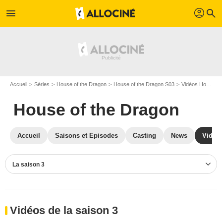
profil
menu
search
Accueil
Séries
House of the Dragon
House of the Dragon S03
Vidéos House of the Dragon
House of the Dragon
Accueil
Saisons et Episodes
Casting
News
Vidéo
La saison 3
Vidéos de la saison 3