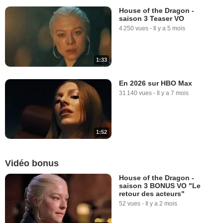
House of the Dragon -
saison 3 Teaser VO
4 250 vues
-
Il y a 5 mois
1:33
En 2026 sur HBO Max
31 140 vues
-
Il y a 7 mois
1:52
Vidéo bonus
House of the Dragon -
saison 3 BONUS VO "Le
retour des acteurs"
52 vues
-
Il y a 2 mois