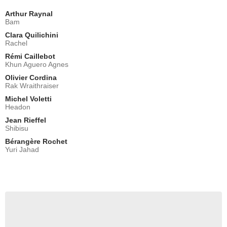
Arthur Raynal
Bam
Clara Quilichini
Rachel
Rémi Caillebot
Khun Aguero Agnes
Olivier Cordina
Rak Wraithraiser
Michel Voletti
Headon
Jean Rieffel
Shibisu
Bérangère Rochet
Yuri Jahad