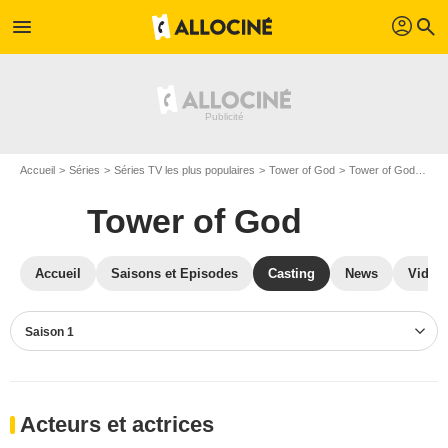
profil
menu
search
Accueil
Séries
Séries TV les plus populaires
Tower of God
Tower of God S01
Tower of God
Accueil
Saisons et Episodes
Casting
News
Vidéo
Saison 1
Acteurs et actrices