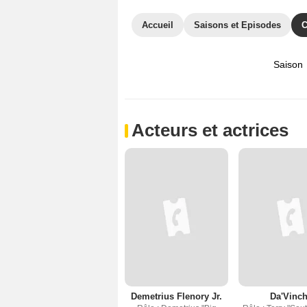
Accueil
Saisons et Episodes
C
Saison
Acteurs et actrices
Demetrius Flenory Jr.
Da'Vinch