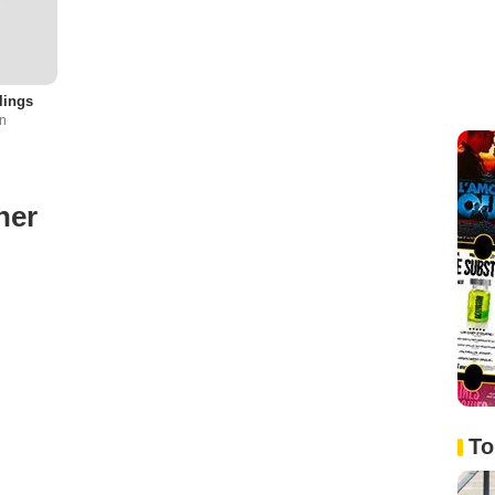
lings
in
ner
To