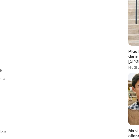
Plus 
dans 
[SPO
jeudi 
é
gué
Ma vi
ion
atten