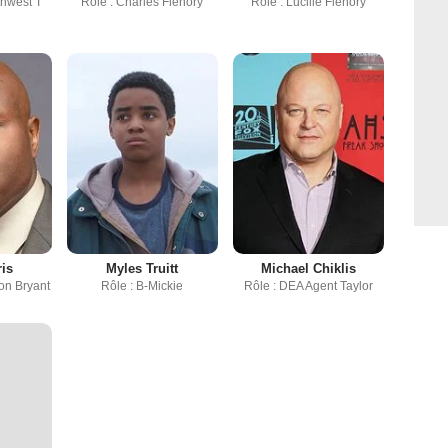
thwest T"
Rôle : Charles Flenory
Rôle : Lucille Flenory
ris
Myles Truitt
Michael Chiklis
Von Bryant
Rôle : B-Mickie
Rôle : DEA Agent Taylor