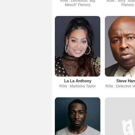
Rôle : Demetrius "Big
Rôle : Terry "Sou
Meech" Flenory
Flenory
La La Anthony
Steve Har
Rôle : Markisha Taylor
Rôle : Detective 