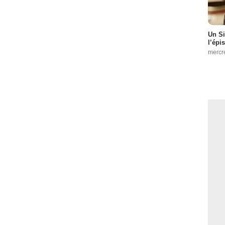
Un Si
l’épi
mercr