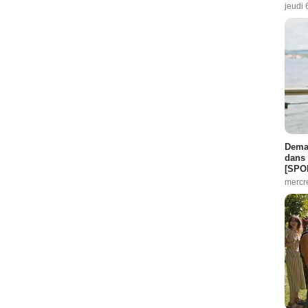
jeudi 
Demai
dans 
[SPO
mercr