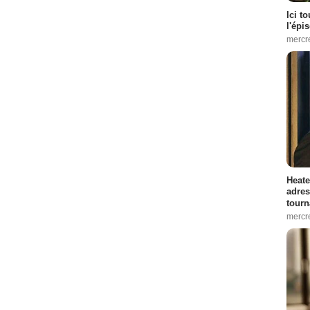
Ici t
l'épi
mercr
Heate
adres
tourn
mercr