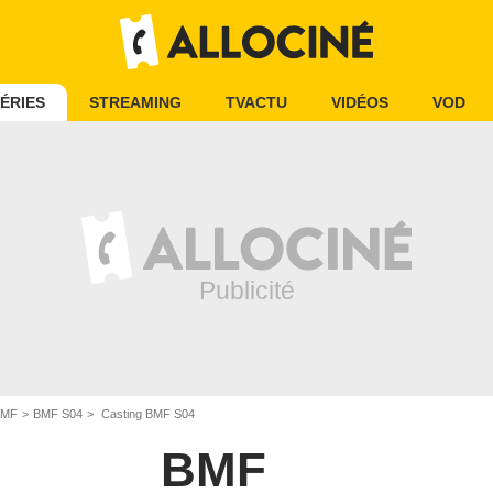
ÉRIES
STREAMING
TVACTU
VIDÉOS
VOD
BMF
BMF S04
Casting BMF S04
BMF