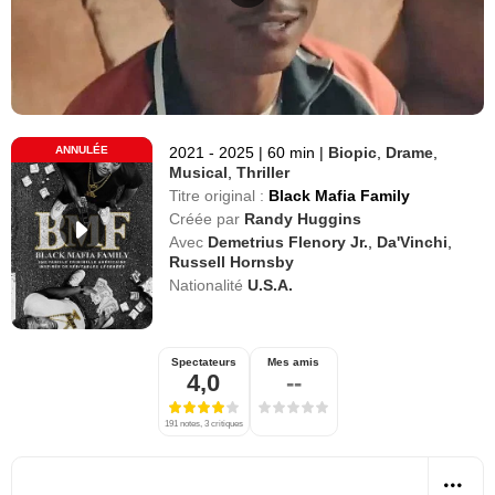
ANNULÉE
2021 - 2025
|
60 min
|
Biopic
,
Drame
,
Musical
,
Thriller
Titre original :
Black Mafia Family
Créée par
Randy Huggins
Avec
Demetrius Flenory Jr.
,
Da'Vinchi
,
Russell Hornsby
Nationalité
U.S.A.
Spectateurs
Mes amis
4,0
--
191 notes, 3 critiques