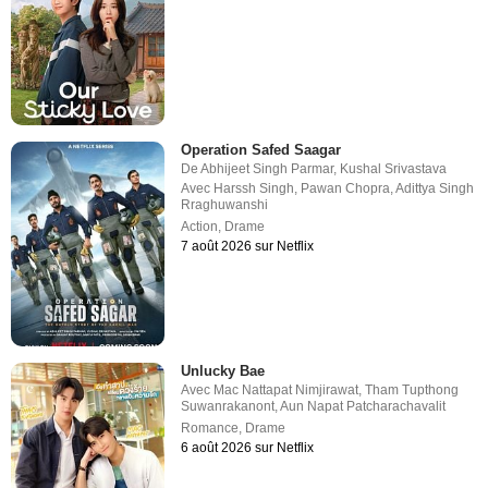
Operation Safed Saagar
De
Abhijeet Singh Parmar
,
Kushal Srivastava
Avec
Harssh Singh
,
Pawan Chopra
,
Adittya Singh
Rraghuwanshi
Action
,
Drame
7 août 2026 sur Netflix
Unlucky Bae
Avec
Mac Nattapat Nimjirawat
,
Tham Tupthong
Suwanrakanont
,
Aun Napat Patcharachavalit
Romance
,
Drame
6 août 2026 sur Netflix