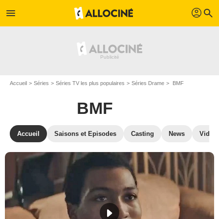
profil
menu
search
Accueil
Séries
Séries TV les plus populaires
Séries Drame
BMF
BMF
Accueil
Saisons et Episodes
Casting
News
Vidéo