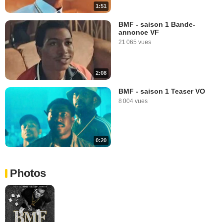
1:51
BMF - saison 1 Bande-
annonce VF
21 065 vues
2:08
BMF - saison 1 Teaser VO
8 004 vues
0:20
Photos